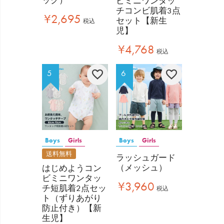
ック）
ビミニワンタッ
チコンビ肌着3点
¥
2,695
セット【新生
税込
児】
¥
4,768
税込
Boys
Girls
Boys
Girls
送料無料
ラッシュガード
（メッシュ）
はじめようコン
ビミニワンタッ
¥
3,960
チ短肌着2点セッ
税込
ト（ずりあがり
防止付き）【新
生児】