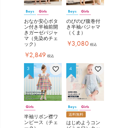
Boys
Girls
Boys
Girls
おなか安心ボタ
のびのび腹巻付
ン付き半袖前開
き半袖パジャマ
きガーゼパジャ
（くま）
マ（先染めチェ
¥
3,080
ック）
税込
¥
2,849
税込
Girls
Boys
Girls
送料無料
半袖リボン襟ワ
ンピース（チェ
はじめようコン