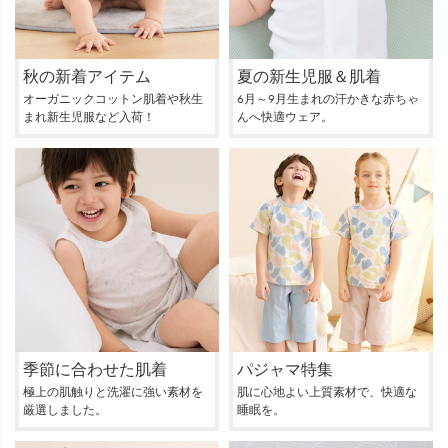
秋の新着アイテム
夏の新生児服＆肌着
オーガニックコットン肌着や秋生
6月～9月生まれの汗かきな赤ちゃ
まれ新生児服など入荷！
んへ快適ウェア。
季節に合わせた肌着
パジャマ特集
極上の肌触りと洗濯に強い素材を
肌に心地よい上質素材で、快適な
厳選しました。
睡眠を。