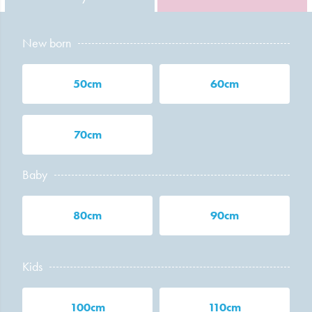
New born
50cm
60cm
70cm
Baby
80cm
90cm
Kids
100cm
110cm