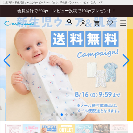
出産準備・新生児赤ちゃんからベビー＆キッズまで。子供服ブランドのコンビミニ公式ストア
会員登録で200pt、レビュー投稿で100ptプレゼント！