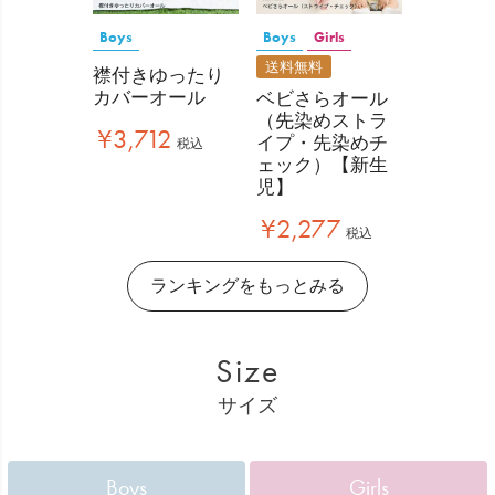
Boys
Boys
Girls
送料無料
襟付きゆったり
カバーオール
ベビさらオール
（先染めストラ
¥
3,712
イプ・先染めチ
税込
ェック）【新生
児】
¥
2,277
税込
ランキングをもっとみる
Size
サイズ
Boys
Girls