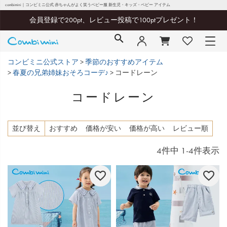
combimini｜コンビミニ公式 赤ちゃんがよく笑うベビー服 新生児・キッズ・ベビー アイテム
会員登録で200pt、レビュー投稿で100ptプレゼント！
コンビミニ公式ストア
季節のおすすめアイテム
春夏の兄弟姉妹おそろコーデ♪
コードレーン
コードレーン
並び替え
おすすめ
価格が安い
価格が高い
レビュー順
4
件中
1
-
4
件表示