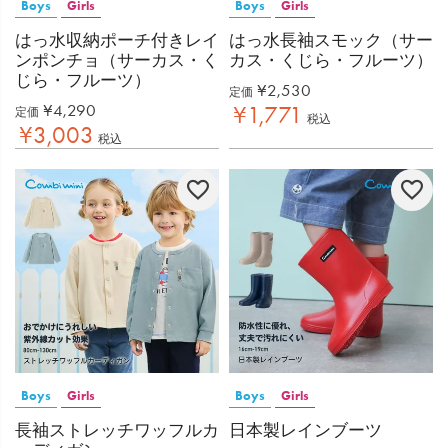
Boys
Girls
Boys
Girls
はっ水収納ポーチ付きレイ
はっ水長袖スモック（サー
ンポンチョ（サーカス・く
カス・くじら・フルーツ）
じら・フルーツ）
¥
2,530
定価
¥
4,290
¥
1,771
定価
税込
¥
3,003
税込
Boys
Girls
Boys
Girls
長袖ストレッチワッフルカ
日本製レインブーツ