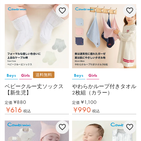
送料無料
Boys
Girls
Boys
Girls
ベビークルー丈ソックス
やわらかループ付きタオル
【新生児】
2枚組（カラー）
¥
880
¥
1,100
定価
定価
¥
616
¥
990
税込
税込