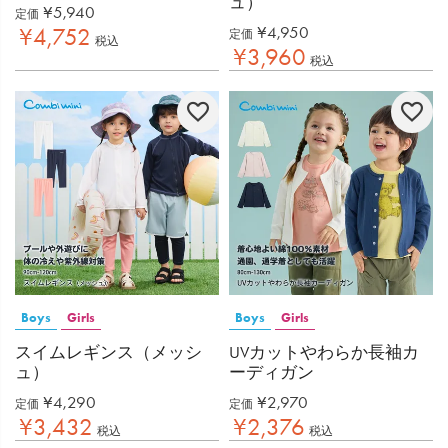
ュ）
¥
5,940
定価
¥
4,950
¥
4,752
定価
税込
¥
3,960
税込
Boys
Girls
Boys
Girls
スイムレギンス（メッシ
UVカットやわらか長袖カ
ュ）
ーディガン
¥
4,290
¥
2,970
定価
定価
¥
3,432
¥
2,376
税込
税込