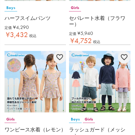
Boys
Girls
ハーフスイムパンツ
セパレート水着（フラワ
ー）
¥
4,290
定価
¥
5,940
¥
3,432
定価
税込
¥
4,752
税込
Girls
Boys
Girls
ワンピース水着（レモン）
ラッシュガード（メッシ