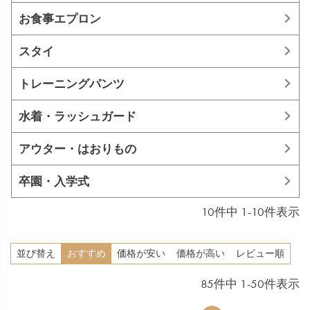
お食事エプロン
スタイ
トレーニングパンツ
水着・ラッシュガード
アウター・はおりもの
卒園・入学式
10
件中
1
-
10
件表示
並び替え
おすすめ
価格が安い
価格が高い
レビュー順
85
件中
1
-
50
件表示