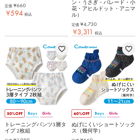
ン・うさぎ・パレード・小
¥
660
定価
花・アヒルドット・アニマ
¥
594
ル）
税込
¥
4,730
定価
¥
3,311
税込
Boys
Girls
Boys
Girls
50%OFF
60%OFF
トレーニングパンツ3層タ
ぬげにくいショートソック
イプ 2枚組
ス（幾何学）
¥
1,989
¥
660