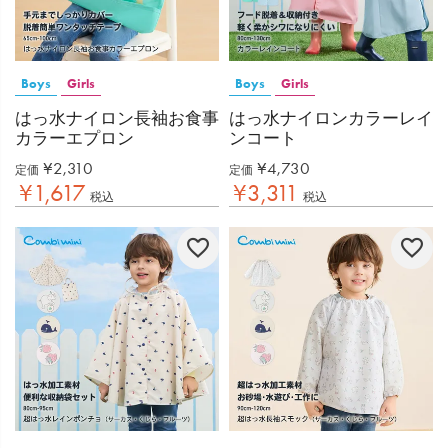
Boys
Girls
Boys
Girls
はっ水ナイロン長袖お食事
はっ水ナイロンカラーレイ
カラーエプロン
ンコート
¥
2,310
¥
4,730
定価
定価
¥
1,617
¥
3,311
税込
税込