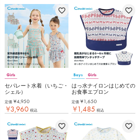
Girls
Boys
Girls
セパレート水着（いちご・
はっ水ナイロンはじめての
シェル）
お食事エプロン
¥
4,950
¥
1,650
定価
定価
¥
3,960
¥
1,485
税込
税込