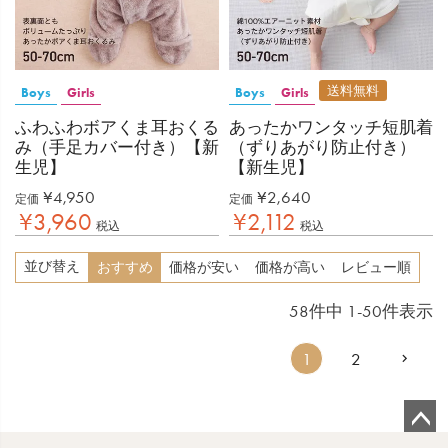
送料無料
Boys
Girls
Boys
Girls
ふわふわボアくま耳おくる
あったかワンタッチ短肌着
み（手足カバー付き）【新
（ずりあがり防止付き）
生児】
【新生児】
¥
4,950
¥
2,640
定価
定価
¥
3,960
¥
2,112
税込
税込
並び替え
おすすめ
価格が安い
価格が高い
レビュー順
58
件中
1
-
50
件表示
1
2