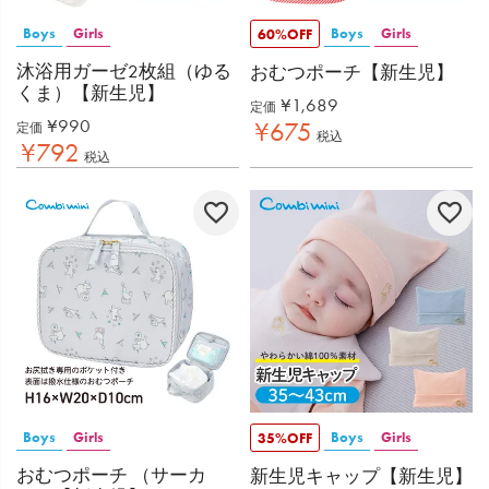
Boys
Girls
Boys
Girls
60%OFF
沐浴用ガーゼ2枚組（ゆる
おむつポーチ【新生児】
くま）【新生児】
¥
1,689
定価
¥
990
¥
675
定価
税込
¥
792
税込
Boys
Girls
Boys
Girls
35%OFF
おむつポーチ （サーカ
新生児キャップ【新生児】