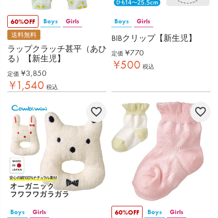
Boys
Girls
Boys
Girls
60%OFF
送料無料
BIBクリップ【新生児】
ラップクラッチ甚平（あひ
¥
770
定価
る）【新生児】
¥
500
税込
¥
3,850
定価
¥
1,540
税込
Boys
Girls
Boys
Girls
60%OFF