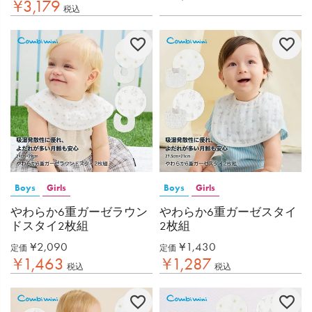
¥
3,179
税込
Boys
Girls
Boys
Girls
やわらか6重ガーゼラウン
やわらか6重ガーゼスタイ
ドスタイ2枚組
2枚組
¥
2,090
¥
1,430
定価
定価
¥
1,463
¥
1,287
税込
税込