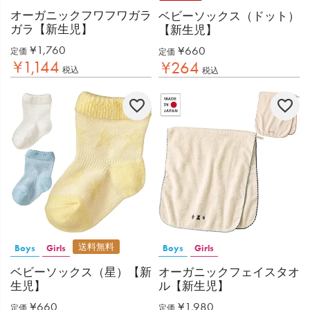
オーガニックフワフワガラ
ベビーソックス（ドット）
ガラ【新生児】
【新生児】
¥
1,760
¥
660
定価
定価
¥
1,144
¥
264
税込
税込
送料無料
Boys
Girls
Boys
Girls
ベビーソックス（星）【新
オーガニックフェイスタオ
生児】
ル【新生児】
¥
660
¥
1,980
定価
定価