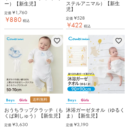
ステルアニマル）【新生
ー）【新生児】
児】
¥
1,760
定価
¥
528
¥
880
定価
税込
¥
422
税込
送料無料
Boys
Girls
Boys
Girls
おうちラップクラッチ（も
沐浴ガーゼタオル（ゆるく
くば刺しゅう）【新生児】
ま）【新生児】
¥
3,630
¥
3,190
定価
定価