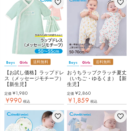
送料無料
送料無料
Boys
Girls
Boys
Girls
【お試し価格】ラップドレ
おうちラップクラッチ夏丈
ス（メッセージモチーフ）
（いちご・ゆるくま）【新
【新生児】
生児】
¥
1,980
¥
2,860
定価
定価
¥
990
¥
1,859
税込
税込