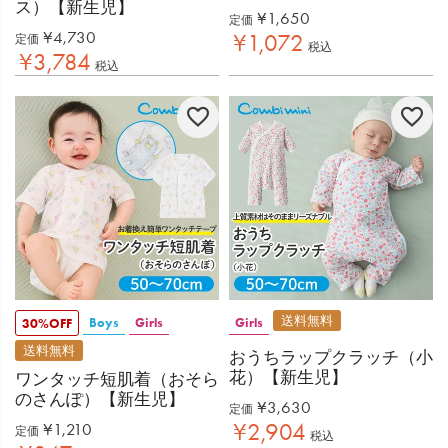
ス）【新生児】
¥
1,650
定価
¥
4,730
¥
1,072
定価
税込
¥
3,784
税込
送料無料
Boys
Girls
Girls
30%OFF
送料無料
おうちラップクラッチ（小
花）【新生児】
ワンタッチ短肌着（おそら
のさんぽ）【新生児】
¥
3,630
定価
¥
2,904
¥
1,210
定価
税込