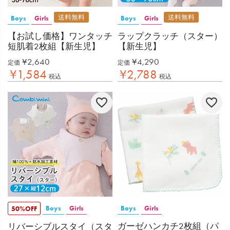
送料無料
送料無料
Boys
Girls
Boys
Girls
【お試し価格】ワンタッチ
ラップクラッチ（スター）
短肌着2枚組【新生児】
【新生児】
¥
2,640
¥
4,290
定価
定価
¥
1,584
¥
2,788
税込
税込
Boys
Girls
Boys
Girls
50%OFF
ガーゼハンカチ2枚組（パ
リバーシブルスタイ（スタ