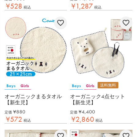
¥
528
¥
1,287
税込
税込
送料無料
Boys
Girls
Boys
Girls
オーガニックまるタオル
オーガニック4点セット
【新生児】
【新生児】
¥
880
¥
4,400
定価
定価
¥
572
¥
2,860
税込
税込