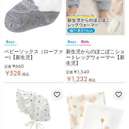
Boys
Boys
Girls
ベビーソックス（ローファ
新生児からのぽこぽこショ
ー)【新生児】
ートレッグウォーマー【新
生児】
¥
660
定価
¥
1,540
¥
528
定価
税込
¥
1,232
税込