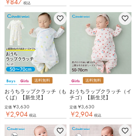
¥
847
税込
送料無料
送料無料
Boys
Girls
Girls
おうちラップクラッチ（も
おうちラップクラッチ（イ
くば）【新生児】
チゴ）【新生児】
¥
3,630
¥
3,630
定価
定価
¥
2,904
¥
2,904
税込
税込