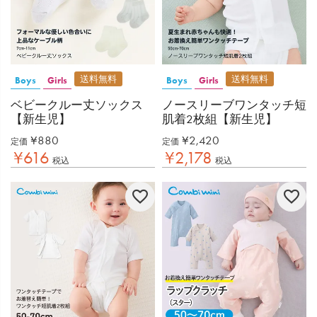
送料無料
送料無料
Boys
Girls
Boys
Girls
ベビークルー丈ソックス
ノースリーブワンタッチ短
【新生児】
肌着2枚組【新生児】
¥
880
¥
2,420
定価
定価
¥
616
¥
2,178
税込
税込