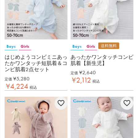
送料無料
Boys
Girls
Boys
Girls
はじめようコンビミニあっ
あったかワンタッチコンビ
たかワンタッチ短肌着＆コ
肌着【新生児】
ンビ肌着2点セット
¥
2,640
定価
¥
5,280
¥
2,112
定価
税込
¥
4,224
税込