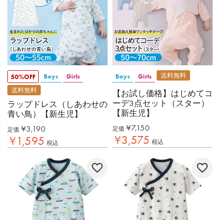
送料無料
Boys
Girls
Boys
Girls
50%OFF
送料無料
【お試し価格】はじめてコ
ーデ3点セット（スター）
ラップドレス（しあわせの
【新生児】
青い鳥）【新生児】
¥
7,150
¥
3,190
定価
定価
¥
3,575
¥
1,595
税込
税込