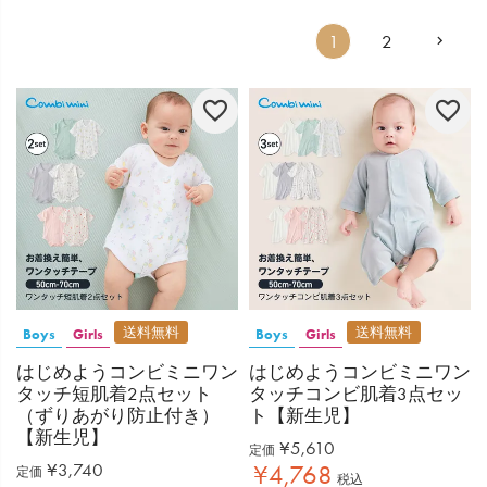
1
2
送料無料
送料無料
Boys
Girls
Boys
Girls
はじめようコンビミニワン
はじめようコンビミニワン
タッチ短肌着2点セット
タッチコンビ肌着3点セッ
（ずりあがり防止付き）
ト【新生児】
【新生児】
¥
5,610
定価
¥
3,740
¥
4,768
定価
税込