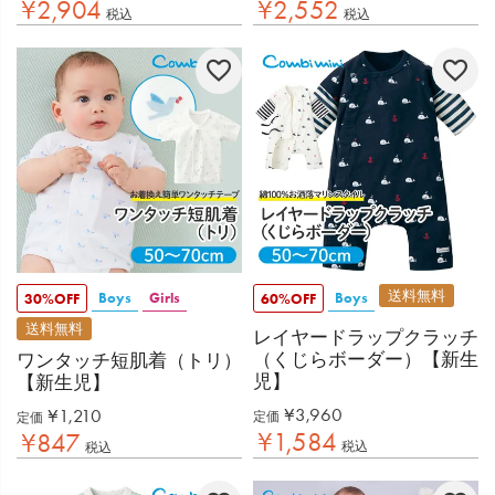
¥
2,904
¥
2,552
税込
税込
送料無料
Boys
Girls
Boys
30%OFF
60%OFF
送料無料
レイヤードラップクラッチ
（くじらボーダー）【新生
ワンタッチ短肌着（トリ）
児】
【新生児】
¥
3,960
¥
1,210
定価
定価
¥
1,584
¥
847
税込
税込