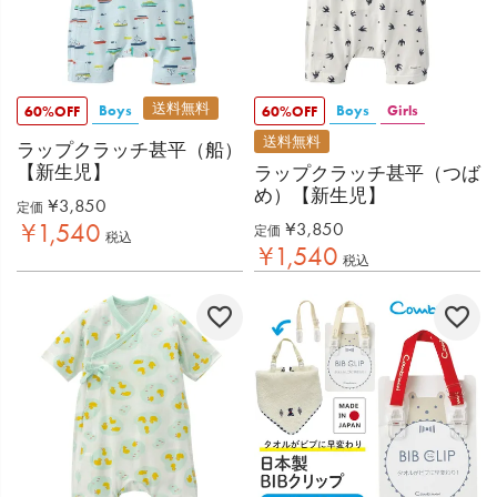
送料無料
Boys
Boys
Girls
60%OFF
60%OFF
送料無料
ラップクラッチ甚平（船）
【新生児】
ラップクラッチ甚平（つば
め）【新生児】
¥
3,850
定価
¥
1,540
¥
3,850
定価
税込
¥
1,540
税込