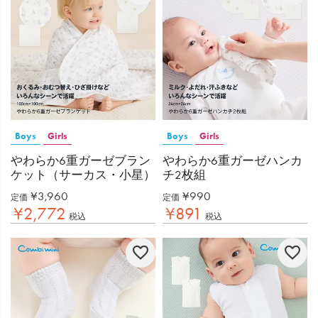
Boys
Girls
Boys
Girls
やわらか6重ガーゼブラン
やわらか6重ガーゼハンカ
ケット（サーカス・小星）
チ2枚組
¥
3,960
¥
990
定価
定価
¥
2,772
¥
891
税込
税込