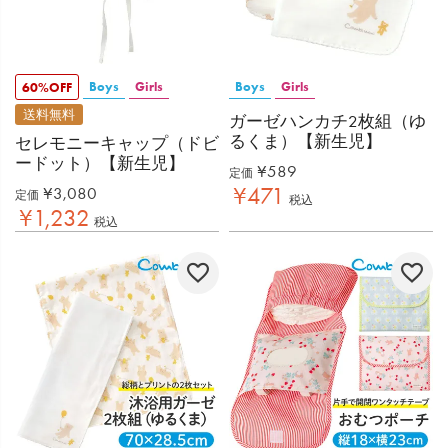
Boys
Girls
Boys
Girls
60%OFF
送料無料
ガーゼハンカチ2枚組（ゆ
るくま）【新生児】
セレモニーキャップ（ドビ
ードット）【新生児】
¥
589
定価
¥
471
¥
3,080
定価
税込
¥
1,232
税込