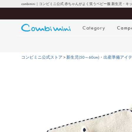
combimini｜コンビミニ公式 赤ちゃんがよく笑うベビー服 新生児・
Category
Camp
コンビミニ公式ストア
新生児(50～60cm)・出産準備アイ