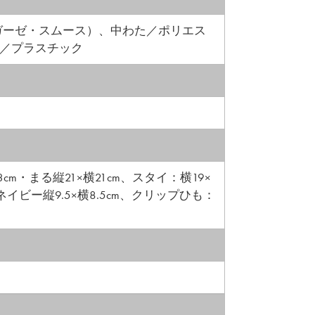
ガーゼ・スムース）、中わた／ポリエス
プ／プラスチック
m・まる縦21×横21cm、スタイ：横19×
・ネイビー縦9.5×横8.5cm、クリップひも：