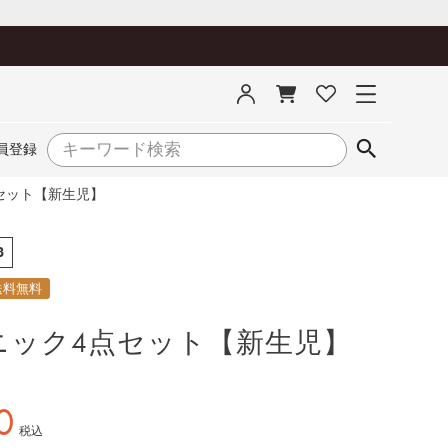
員登録
セット【新生児】
3
送料無料
ニック4点セット【新生児】
0
税込