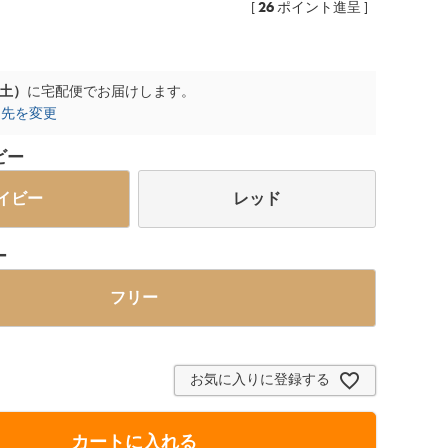
26
[
ポイント進呈 ]
（土）
に
宅配便
でお届けします。
け先を変更
ビー
イビー
レッド
ー
フリー
お気に入りに登録する
カートに入れる