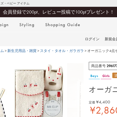
キッズ・ベビー アイテム
会員登録で200pt、レビュー投稿で100ptプレゼント！
aign
Styling
Shopping Guide
検索
ログイン
新規会
テム
新生児用品・雑貨
スタイ・タオル・ガラガラ
オーガニック4点
29617
商品番号
Boys
Girls
オーガ
¥
4,400
定価
¥
2,86