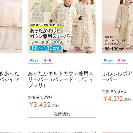
Boys
Girls
Boys
Girls
きあった
あったかキルトガウン兼用ス
ふわふわボア
パジャマ
リーパー（パレード・プティ
ーパー
プレリ）
¥
5,390
定価
¥
4,290
¥
4,312
定価
税込
¥
3,432
税込
在庫切れ