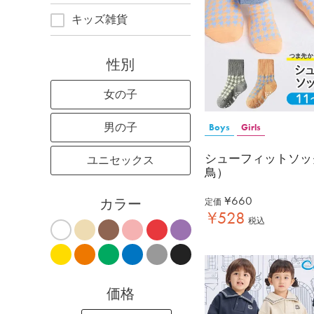
キッズ雑貨
性別
女の子
男の子
Boys
Girls
シューフィットソッ
ユニセックス
鳥）
¥
660
カラー
定価
¥
528
税込
価格