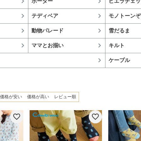
ボーダー
ビエラチェッ
テディベア
モノトーンぞ
動物パレード
雪だるま
ママとお揃い
キルト
ケーブル
価格が安い
価格が高い
レビュー順