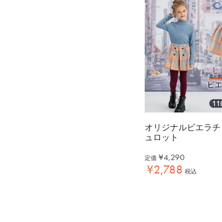
オリジナルビエラチ
ュロット
¥
4,290
定価
¥
2,788
税込