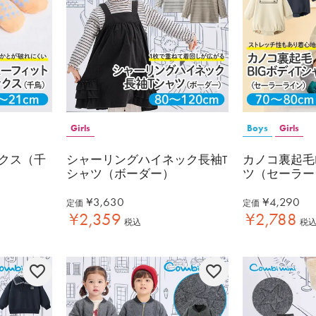
Girls
Boys
Girls
クス（千
シャーリングハイネック長袖T
カノコ裏起毛B
シャツ（ボーダー）
ツ（セーラー
¥
3,630
¥
4,290
定価
定価
¥
2,359
¥
2,788
税込
税