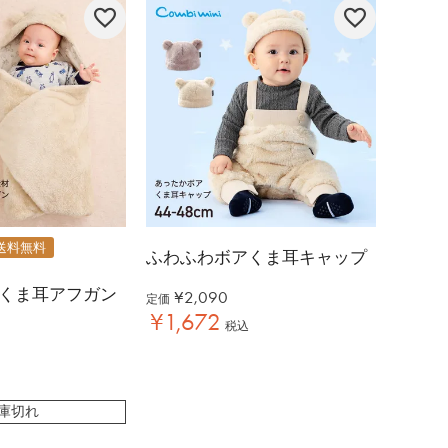
送料無料
ふわふわボアくま耳キャップ
くま耳アフガン
¥
2,090
定価
¥
1,672
税込
庫切れ