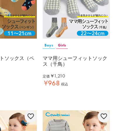
Boys
Girls
トソックス（ペ
ママ用シューフィットソック
ス（千鳥）
¥
1,210
定価
¥
968
税込