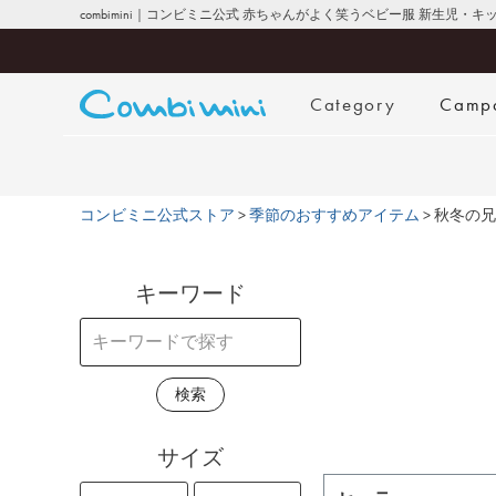
combimini｜コンビミニ公式 赤ちゃんがよく笑うベビー服 新生児・
Category
Camp
コンビミニ公式ストア
季節のおすすめアイテム
秋冬の兄
キーワード
検索
サイズ