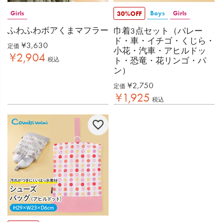
Girls
Boys
Girls
30%OFF
ふわふわボアくまマフラー
巾着3点セット（パレー
ド・車・イチゴ・くじら・
¥
3,630
定価
小花・汽車・アヒルドッ
¥
2,904
ト・恐竜・花リンゴ・パ
税込
ン）
¥
2,750
定価
¥
1,925
税込