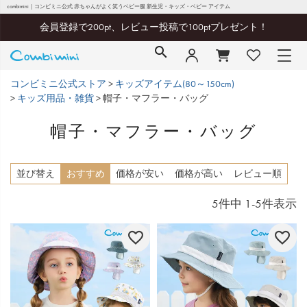
combimini｜コンビミニ公式 赤ちゃんがよく笑うベビー服 新生児・キッズ・ベビー アイテム
会員登録で200pt、レビュー投稿で100ptプレゼント！
コンビミニ公式ストア
キッズアイテム(80～150cm)
キッズ用品・雑貨
帽子・マフラー・バッグ
帽子・マフラー・バッグ
並び替え
おすすめ
価格が安い
価格が高い
レビュー順
5
件中
1
-
5
件表示