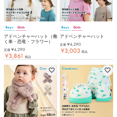
Boys
Girls
Boys
Girls
アドベンチャーハット（働
アドベンチャーハット
く車・恐竜・フラワー）
¥
4,290
定価
¥
4,290
¥
3,003
定価
税込
¥
3,861
税込