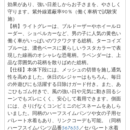
効果があり、強い日差しからお子さまを、やさしく
守ります。紫外線遮蔽率90％（働く車柄で試験実
施）
【柄】ライトグレーは、ブルドーザーやホイールロ
ーダー、ショベルカーなど、男の子に人気の黄色い
働く車がいっぱいのワクワクする総柄。ターコイズ
ブルーは、濃色ベースに夏らしいラスタカラーで表
現した線画のオシャレな恐竜柄。ラベンダーは、上
品な雰囲気の花柄を散りばめた総柄。
【仕様】本体下段には、メッシュの切替を施し通気
性を高めました。休日のレジャーはもちろん、毎日
の外遊びにも活躍する日除けガード付き。また、あ
ごひもゴム付きで、風の強い日や元気に動き回るシ
ーンでもズレにくく、安心して着用できます。側面
には、さりげなくコンビミニのピスネームをあしら
いました。同柄のハーフスイムパンツや女の子用セ
パレート水着もあり、リンクコーデも可能。（同柄
ハーフスイムパンツ品番
567655
／セパレート水着