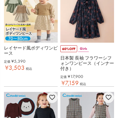
レイヤード風ボディワンピ
Girls
60%OFF
ース
日本製 長袖 フラワーシフ
¥
5,390
定価
ォンワンピース（インナー
¥
3,503
付き）
税込
¥
17,900
定価
¥
7,159
税込