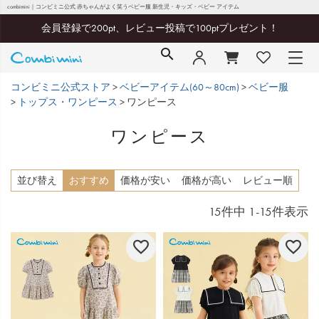
combimini｜コンビミニ公式 赤ちゃんがよく笑うベビー服 新生児・キッズ・ベビー アイテム
会員登録で200pt、レビュー投稿で100ptプレゼント！
コンビミニ公式ストア
ベビーアイテム(60～80cm)
ベビー服
トップス・ワンピース
ワンピース
ワンピース
並び替え
おすすめ
価格が安い
価格が高い
レビュー順
15
件中
1
-
15
件表示