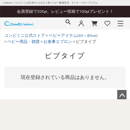
～
combimini｜コンビミニ公式 赤ちゃんがよく笑うベビー服 新生児・キッズ・ベビー アイテム
最大
円
会員登録で200pt、レビュー投稿で100ptプレゼント！
コンビミニ公式ストア
ベビーアイテム(60～80cm)
ベビー用品・雑貨
お食事エプロン
ビブタイプ
ビブタイプ
現在登録されている商品はありません。
ペ
ー
ジ
ト