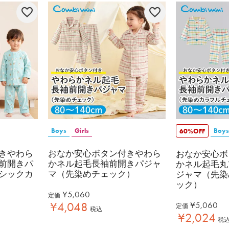
Boys
Girls
Boys
60%OFF
きやわら
おなか安心ボタン付きやわら
おなか安心ボ
前開きパ
かネル起毛長袖前開きパジャ
かネル起毛丸
シックカ
マ（先染めチェック）
ジャマ（先染
ック）
¥
5,060
定価
¥
4,048
¥
5,060
定価
税込
¥
2,024
税