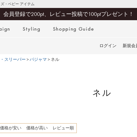
キッズ・ベビー アイテム
会員登録で200pt、レビュー投稿で100ptプレゼント！
aign
Styling
Shopping Guide
検索
ログイン
新規会
・スリーパー
パジャマ
ネル
ネル
価格が安い
価格が高い
レビュー順