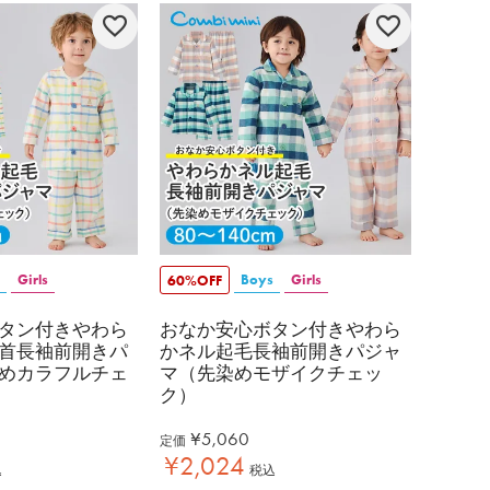
Girls
Boys
Girls
60%OFF
タン付きやわら
おなか安心ボタン付きやわら
首長袖前開きパ
かネル起毛長袖前開きパジャ
めカラフルチェ
マ（先染めモザイクチェッ
ク）
¥
5,060
定価
¥
2,024
込
税込