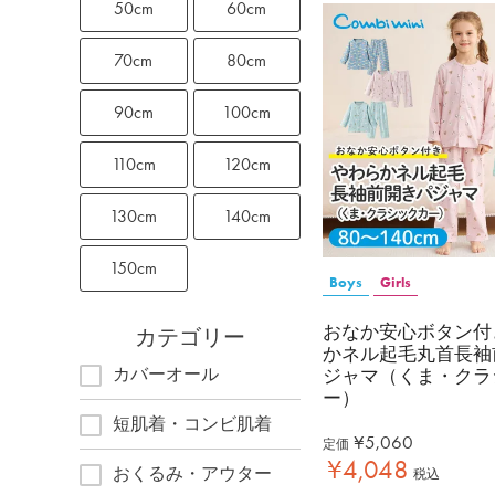
50cm
60cm
70cm
80cm
90cm
100cm
110cm
120cm
130cm
140cm
150cm
Boys
Girls
おなか安心ボタン付
カテゴリー
かネル起毛丸首長袖
カバーオール
ジャマ（くま・クラ
ー）
短肌着・コンビ肌着
¥
5,060
定価
¥
4,048
おくるみ・アウター
税込