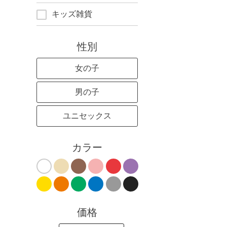
キッズ雑貨
性別
女の子
男の子
ユニセックス
カラー
価格