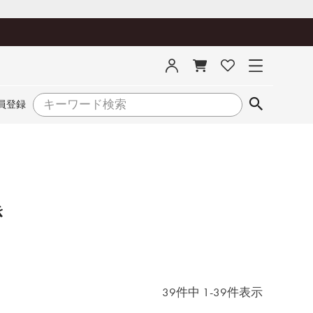
員登録
き
39
件中
1
-
39
件表示