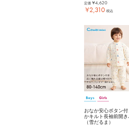
¥
4,620
定価
¥
2,310
税込
Boys
Girls
おなか安心ボタン付
かキルト長袖前開き
（雪だるま）