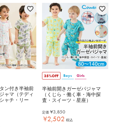
Boys
Girls
35%OFF
タン付き半袖前
半袖前開きガーゼパジャマ
ジャマ（テディ
（くじら・働く車・海中探
シャチ・リー
査・スイーツ・星座）
¥
3,850
定価
¥
2,502
税込
込