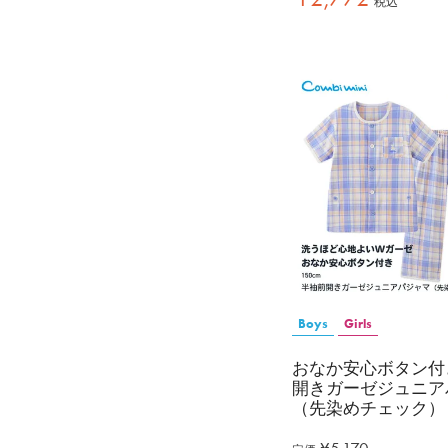
税込
Boys
Girls
おなか安心ボタン付
開きガーゼジュニア
（先染めチェック）
¥
5,170