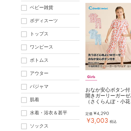
ベビー雑貨
ボディスーツ
トップス
ワンピース
ボトムス
アウター
Girls
パジャマ
おなか安心ボタン付
開きガーリーガーゼ
肌着
（さくらんぼ・小花
水着・浴衣＆甚平
¥
4,290
定価
¥
3,003
税込
ソックス