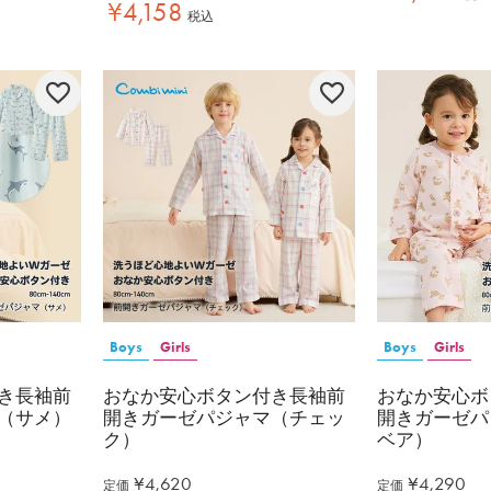
¥
4,158
税込
Boys
Girls
Boys
Girls
き長袖前
おなか安心ボタン付き長袖前
おなか安心ボ
（サメ）
開きガーゼパジャマ（チェッ
開きガーゼパ
ク）
ベア）
¥
4,620
¥
4,290
定価
定価