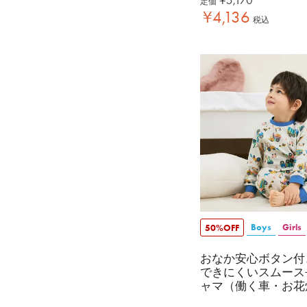
定価
¥
4,136
税込
Boys
Girls
50%OFF
おなか安心ボタン付
できにくいスムース
ャマ（働く車・お花