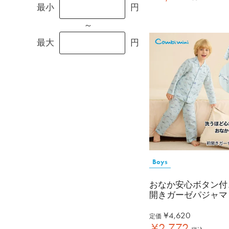
最小
円
～
最大
円
Boys
おなか安心ボタン付
開きガーゼパジャマ
¥
4,620
定価
¥
2,772