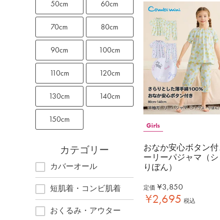
50cm
60cm
70cm
80cm
90cm
100cm
110cm
120cm
130cm
140cm
150cm
Girls
おなか安心ボタン付
カテゴリー
ーリーパジャマ（シ
カバーオール
りぼん）
¥
3,850
短肌着・コンビ肌着
定価
¥
2,695
税込
おくるみ・アウター