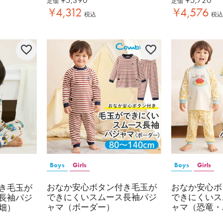
定価
定価
¥
4,312
¥
4,576
税込
税込
Boys
Girls
Boys
Girls
おなか安心ボタン付き毛玉が
おなか安心ボ
き毛玉が
できにくいスムース長袖パジ
できにくいス
長袖パジ
ャマ（ボーダー）
ャマ（恐竜・
畑）