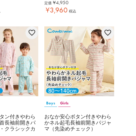
¥
4,950
定価
¥
3,960
込
税込
Boys
Girls
タン付きやわら
おなか安心ボタン付きやわら
首長袖前開きパ
かネル起毛長袖前開きパジャ
・クラシックカ
マ（先染めチェック）