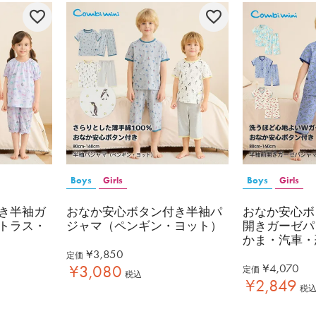
Boys
Girls
Boys
Girls
き半袖ガ
おなか安心ボタン付き半袖パ
おなか安心ボ
トラス・
ジャマ（ペンギン・ヨット）
開きガーゼパ
かま・汽車・
¥
3,850
定価
¥
4,070
¥
3,080
定価
税込
¥
2,849
税