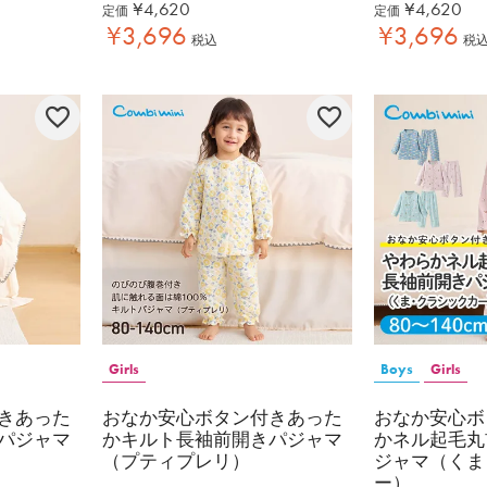
¥
4,620
¥
4,620
定価
定価
¥
3,696
¥
3,696
税込
税
Girls
Boys
Girls
きあった
おなか安心ボタン付きあった
おなか安心ボ
パジャマ
かキルト長袖前開きパジャマ
かネル起毛丸
（プティプレリ）
ジャマ（くま
ー）