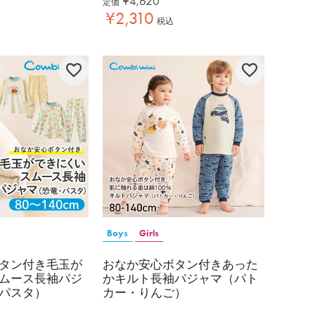
¥
4,620
定価
¥
2,310
税込
Boys
Girls
タン付き毛玉が
おなか安心ボタン付きあった
ムース長袖パジ
かキルト長袖パジャマ（パト
パスタ）
カー・りんご）