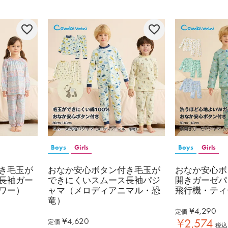
Boys
Girls
Boys
Girls
き毛玉が
おなか安心ボタン付き毛玉が
おなか安心ボ
長袖ガー
できにくいスムース長袖パジ
開きガーゼパ
ワー）
ャマ（メロディアニマル・恐
飛行機・ティ
竜）
¥
4,290
定価
¥
4,620
¥
2,574
定価
税込