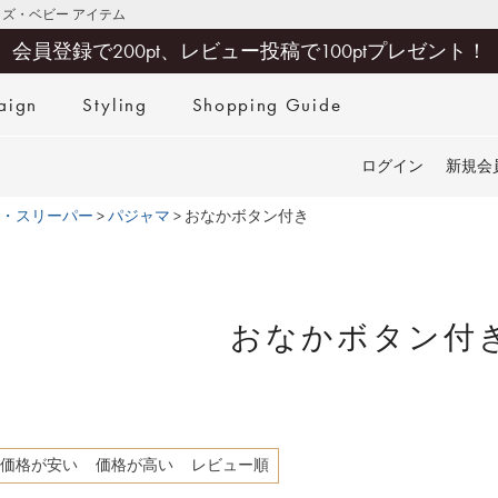
キッズ・ベビー アイテム
会員登録で200pt、レビュー投稿で100ptプレゼント！
aign
Styling
Shopping Guide
検索
ログイン
新規会
・スリーパー
パジャマ
おなかボタン付き
おなかボタン付
価格が安い
価格が高い
レビュー順