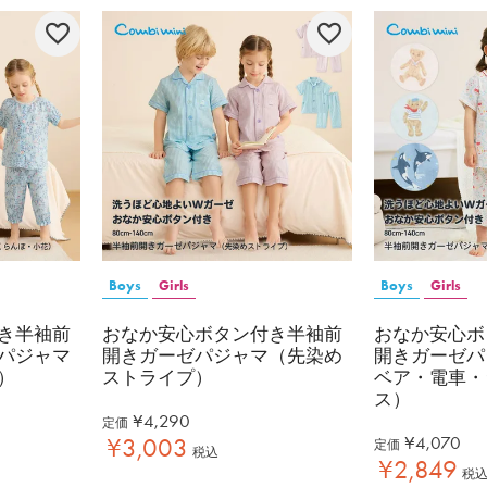
Boys
Girls
Boys
Girls
き半袖前
おなか安心ボタン付き半袖前
おなか安心ボ
パジャマ
開きガーゼパジャマ（先染め
開きガーゼパ
）
ストライプ）
ベア・電車・
ス）
¥
4,290
定価
¥
4,070
¥
3,003
定価
税込
¥
2,849
税