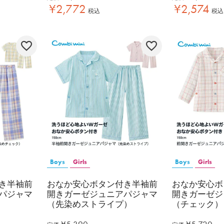
¥
2,772
¥
2,574
税込
税込
Boys
Girls
Boys
Girls
き半袖前
おなか安心ボタン付き半袖前
おなか安心ボ
パジャマ
開きガーゼジュニアパジャマ
開きガーゼジ
（先染めストライプ）
（チェック）
¥
5,390
¥
5,720