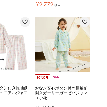
¥
2,772
税込
Girls
50%OFF
タン付き長袖前
おなか安心ボタン付き長袖前
ュニアパジャマ
開きガーリーガーゼパジャマ
（小花）