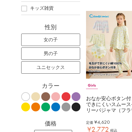
キッズ雑貨
性別
女の子
男の子
ユニセックス
カラー
Girls
おなか安心ボタン付
できにくいスムース
リーパジャマ（フラ
¥
4,620
価格
定価
¥
2,772
税込