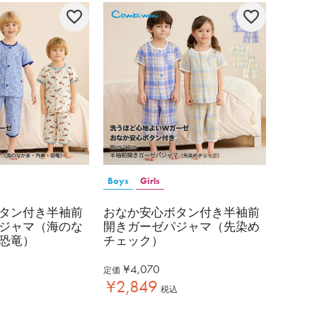
Boys
Girls
タン付き半袖前
おなか安心ボタン付き半袖前
ジャマ（海のな
開きガーゼパジャマ（先染め
恐竜）
チェック）
¥
4,070
定価
¥
2,849
込
税込