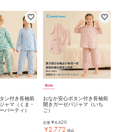
Girls
タン付き長袖前
おなか安心ボタン付き長袖前
ジャマ（くま・
開きガーゼパジャマ（いち
ーパーティ）
ご）
¥
4,620
定価
¥
2,772
税込