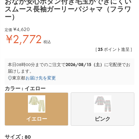
おなか安心ボタン付き毛玉ができにくい
スムース長袖ガーリーパジャマ（フラワ
ー）
¥
4,620
定価
¥
2,772
税込
25
[
ポイント進呈 ]
2026/08/15（土）
本日
08時00分
までのご注文で
に
宅配便
でお
届けします。
東京都
お届け先を変更
カラー
イエロー
イエロー
ピンク
サイズ
80