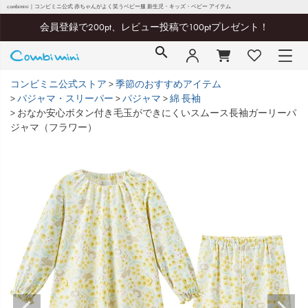
combimini｜コンビミニ公式 赤ちゃんがよく笑うベビー服 新生児・キッズ・ベビー アイテム
会員登録で200pt、レビュー投稿で100ptプレゼント！
コンビミニ公式ストア
季節のおすすめアイテム
パジャマ・スリーパー
パジャマ
綿 長袖
おなか安心ボタン付き毛玉ができにくいスムース長袖ガーリーパ
ジャマ（フラワー）