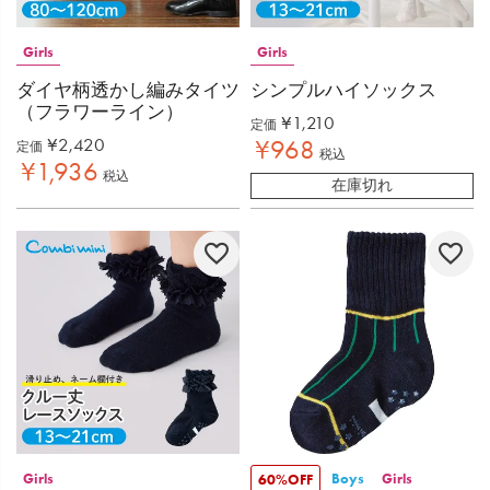
Girls
Girls
ダイヤ柄透かし編みタイツ
シンプルハイソックス
（フラワーライン）
¥
1,210
定価
¥
2,420
¥
968
定価
税込
¥
1,936
税込
在庫切れ
Girls
Boys
Girls
60%OFF