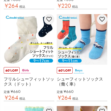
定価
定価
¥
264
¥
220
税込
税込
Girls
Boys
60%OFF
60%OFF
フリルシューフィットソッ
シューフィットソックス
クス（ドット）
（働く車）
¥
660
¥
660
定価
定価
¥
264
¥
264
税込
税込