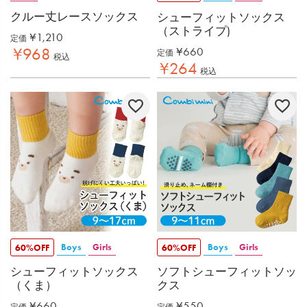
クルー丈レースソックス
シューフィットソックス
（ストライプ)
¥
1,210
定価
¥
968
¥
660
定価
税込
¥
264
税込
Boys
Girls
Boys
Girls
60%OFF
60%OFF
シューフィットソックス
ソフトシューフィットソッ
（くま）
クス
¥
660
¥
550