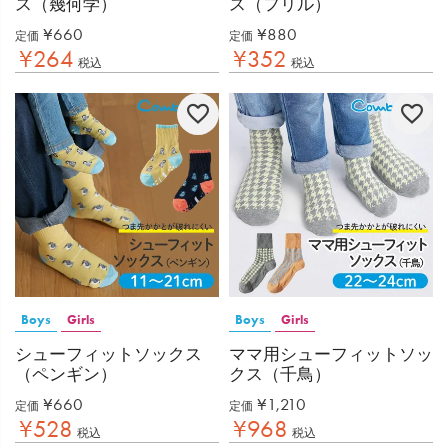
ス（幾何学）
ス（フリル）
¥
660
¥
880
定価
定価
¥
264
¥
352
税込
税込
Boys
Girls
Boys
Girls
シューフィットソックス
ママ用シューフィットソッ
（ペンギン）
クス（千鳥）
¥
660
¥
1,210
定価
定価
¥
528
¥
968
税込
税込