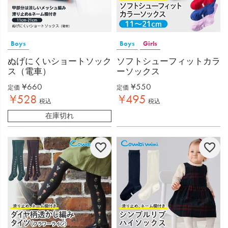
Boys
Boys
Girls
ぬげにくいショートソック
ソフトシューフィットカラ
ス（電車）
ーソックス
¥
660
¥
550
定価
定価
¥
528
¥
495
税込
税込
在庫切れ