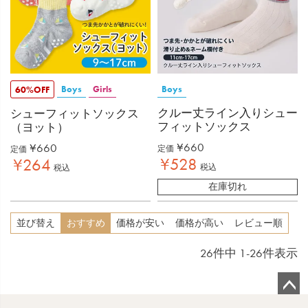
Boys
Girls
Boys
60%OFF
クルー丈ライン入りシュー
シューフィットソックス
フィットソックス
（ヨット）
¥
660
¥
660
定価
定価
¥
528
¥
264
税込
税込
在庫切れ
並び替え
おすすめ
価格が安い
価格が高い
レビュー順
26
件中
1
-
26
件表示