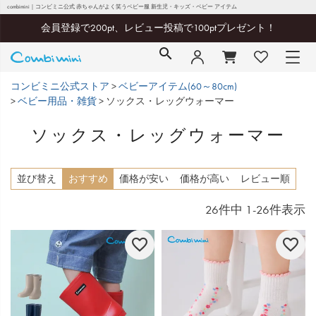
combimini｜コンビミニ公式 赤ちゃんがよく笑うベビー服 新生児・キッズ・ベビー アイテム
会員登録で200pt、レビュー投稿で100ptプレゼント！
コンビミニ公式ストア
ベビーアイテム(60～80cm)
ベビー用品・雑貨
ソックス・レッグウォーマー
ソックス・レッグウォーマー
並び替え
おすすめ
価格が安い
価格が高い
レビュー順
26
件中
1
-
26
件表示