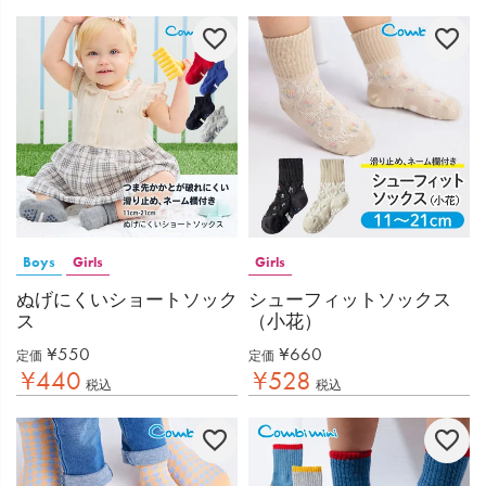
Boys
Girls
Girls
ぬげにくいショートソック
シューフィットソックス
ス
（小花）
¥
550
¥
660
定価
定価
¥
440
¥
528
税込
税込