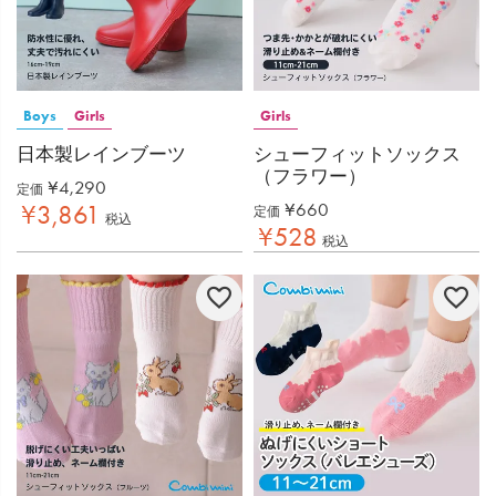
Boys
Girls
Girls
日本製レインブーツ
シューフィットソックス
（フラワー）
¥
4,290
定価
¥
660
¥
3,861
定価
税込
¥
528
税込