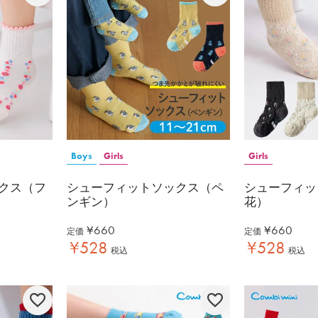
Boys
Girls
Girls
クス（フ
シューフィットソックス（ペ
シューフィッ
ンギン）
花）
¥
660
¥
660
定価
定価
¥
528
¥
528
税込
税込