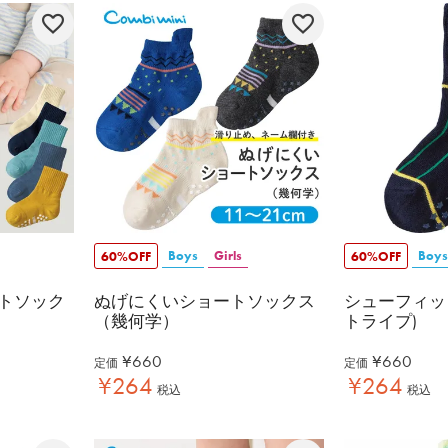
Boys
Girls
Boys
60%OFF
60%OFF
トソック
ぬげにくいショートソックス
シューフィッ
（幾何学）
トライプ)
¥
660
¥
660
定価
定価
¥
264
¥
264
税込
税込