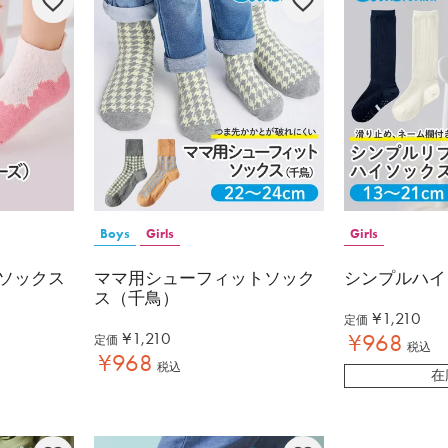
Boys
Girls
Girls
ソックス
ママ用シューフィットソック
シンプルハイ
ス（千鳥）
¥
1,210
定価
¥
1,210
¥
968
定価
税込
¥
968
税込
在