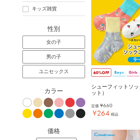
キッズ雑貨
性別
女の子
男の子
ユニセックス
Boys
Girls
60%OFF
シューフィットソッ
カラー
ット）
¥
660
定価
¥
264
税込
価格