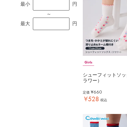
最小
円
～
最大
円
Girls
シューフィットソッ
ラワー）
¥
660
定価
¥
528
税込