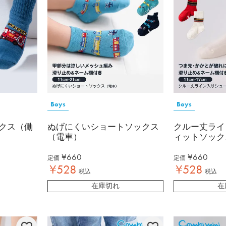
Boys
Boys
クス（働
ぬげにくいショートソックス
クルー丈ライ
（電車）
ィットソック
¥
660
¥
660
定価
定価
¥
528
¥
528
税込
税込
在庫切れ
在