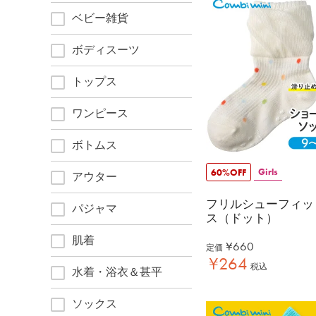
ベビー雑貨
ボディスーツ
トップス
ワンピース
ボトムス
Girls
60%OFF
アウター
フリルシューフィッ
パジャマ
ス（ドット）
肌着
¥
660
定価
¥
264
税込
水着・浴衣＆甚平
ソックス