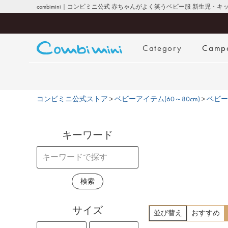
combimini｜コンビミニ公式 赤ちゃんがよく笑うベビー服 新生児・
Category
Camp
コンビミニ公式ストア
ベビーアイテム(60～80cm)
ベビー
キーワード
検索
サイズ
並び替え
おすすめ