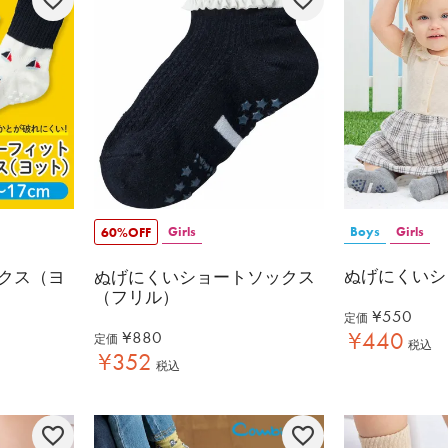
Girls
Boys
Girls
60%OFF
ぬげにくいシ
クス（ヨ
ぬげにくいショートソックス
（フリル）
¥
550
定価
¥
880
¥
440
定価
税込
¥
352
税込