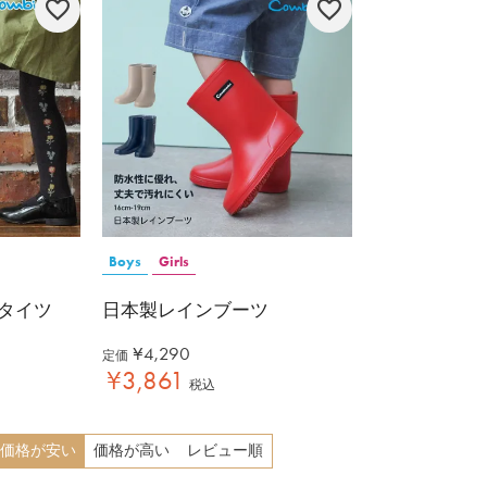
Boys
Girls
タイツ
日本製レインブーツ
¥
4,290
定価
¥
3,861
税込
価格が安い
価格が高い
レビュー順