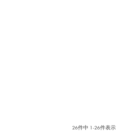
26
件中
1
-
26
件表示