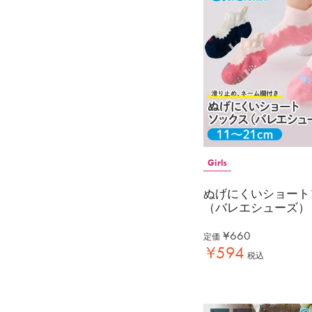
Girls
ぬげにくいショート
（バレエシューズ）
¥
660
定価
¥
594
税込