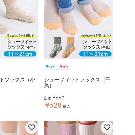
Boys
Girls
トソックス（小
シューフィットソックス（千
鳥）
¥
660
定価
¥
528
税込