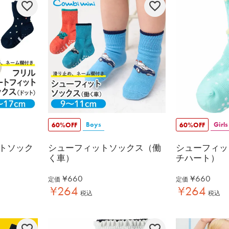
Boys
Girls
60%OFF
60%OFF
トソック
シューフィットソックス（働
シューフィッ
く車）
チハート）
¥
660
¥
660
定価
定価
¥
264
¥
264
税込
税込