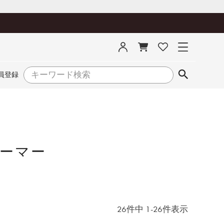
員登録
ーマー
26
件中
1
-
26
件表示