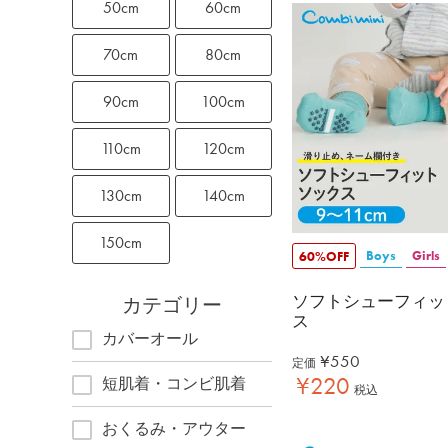
50cm
60cm
70cm
80cm
90cm
100cm
110cm
120cm
130cm
140cm
150cm
Boys
Girls
60%OFF
ソフトシューフィッ
カテゴリー
ス
カバーオール
¥
550
定価
¥
220
短肌着・コンビ肌着
税込
おくるみ・アウター