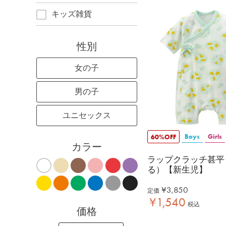
キッズ雑貨
性別
女の子
男の子
ユニセックス
Boys
Girls
60%OFF
カラー
ラップクラッチ甚平
る）【新生児】
¥
3,850
定価
¥
1,540
税込
価格