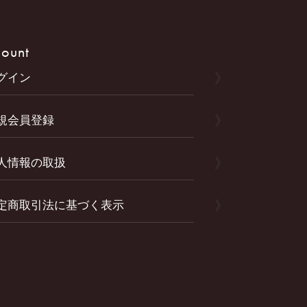
ount
グイン
規会員登録
人情報の取扱
定商取引法に基づく表示