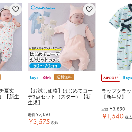
送料無料
Boys
Girls
Boys
60%OFF
チ夏丈
【お試し価格】はじめてコー
ラップクラッ
）【新生
デ3点セット（スター）【新
【新生児】
生児】
¥
3,850
定価
¥
7,150
¥
1,540
定価
税込
¥
3,575
税込