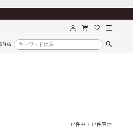
員登録
17
件中
1
-
17
件表示