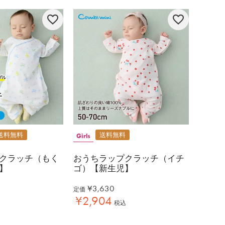
送料無料
送料無料
Girls
クラッチ（もく
おうちラップクラッチ（イチ
】
ゴ）【新生児】
¥
3,630
定価
¥
2,904
込
税込