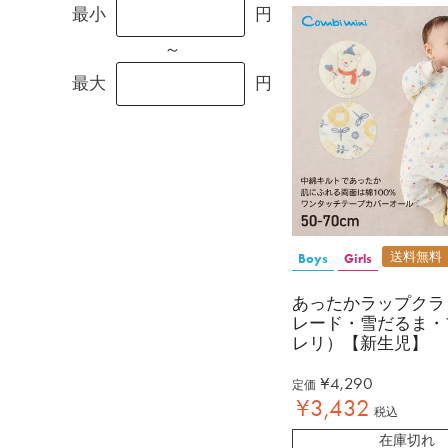
最小
円
～
最大
円
送料無料
Boys
Girls
あったかラップクラ
レード・雪だるま・
レリ）【新生児】
¥
4,290
定価
¥
3,432
税込
在庫切れ