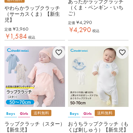
あったかラップクラッチ
（くま・ペンギン・いち
やわらかラップクラッチ
ご）
（サーカスくま）【新生
児】
¥
4,290
定価
¥
4,290
¥
3,960
定価
税込
¥
1,584
税込
送料無料
送料無料
Boys
Girls
Boys
Girls
ラップクラッチ（スター）
おうちラップクラッチ（も
【新生児】
くば刺しゅう）【新生児】