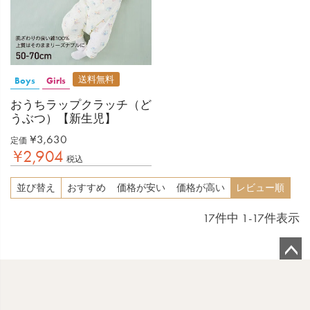
送料無料
Boys
Girls
おうちラップクラッチ（ど
うぶつ）【新生児】
¥
3,630
定価
¥
2,904
税込
並び替え
おすすめ
価格が安い
価格が高い
レビュー順
17
件中
1
-
17
件表示
ペ
ー
ジ