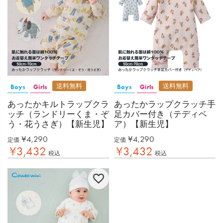
送料無料
送料無料
Boys
Girls
Boys
Girls
あったかキルトラップクラ
あったかラップクラッチ手
ッチ（ランドリーくま・ぞ
足カバー付き（テディベ
う・花うさぎ）【新生児】
ア）【新生児】
¥
4,290
¥
4,290
定価
定価
¥
3,432
¥
3,432
税込
税込