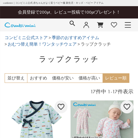
combimini｜コンビミニ公式 赤ちゃんがよく笑うベビー服 新生児・キッズ・ベビー アイテム
会員登録で200pt、レビュー投稿で100ptプレゼント！
コンビミニ公式ストア
季節のおすすめアイテム
おむつ替え簡単！ワンタッチウェア
ラップクラッチ
ラップクラッチ
並び替え
おすすめ
価格が安い
価格が高い
レビュー順
17
件中
1
-
17
件表示