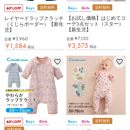
送料無料
送料無料
Boys
Boys
Girls
60%OFF
【お試し価格】はじめてコ
レイヤードラップクラッチ
ーデ3点セット（スター）
（くじらボーダー）【新生
【新生児】
児】
¥
7,150
¥
3,960
定価
定価
¥
3,575
¥
1,584
税込
税込
送料無料
Boys
Girls
Boys
Girls
60%OFF
送料無料