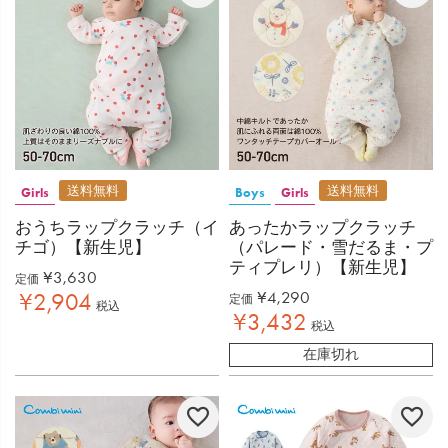
送料無料
送料無料
Girls
Boys
Girls
おうちラップクラッチ（イ
あったかラップクラッチ
チゴ）【新生児】
（パレード・雪だるま・プ
ティプレリ）【新生児】
¥
3,630
定価
¥
4,290
¥
2,904
定価
税込
¥
3,432
税込
在庫切れ