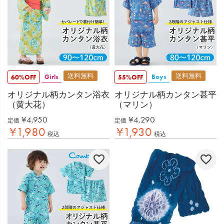
送料無料
送料無料
Girls
Boys
60%OFF
55%OFF
オリジナル柄カンタン浴衣
オリジナル柄カンタン甚平
（黄大花）
（マリン）
¥
4,950
¥
4,290
定価
定価
¥
1,980
¥
1,930
税込
税込