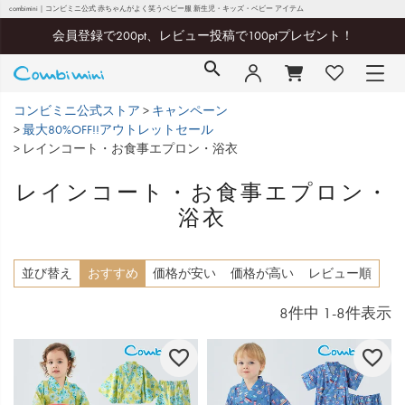
combimini｜コンビミニ公式 赤ちゃんがよく笑うベビー服 新生児・キッズ・ベビー アイテム
会員登録で200pt、レビュー投稿で100ptプレゼント！
コンビミニ公式ストア
キャンペーン
最大80%OFF!!アウトレットセール
レインコート・お食事エプロン・浴衣
レインコート・お食事エプロン・
浴衣
並び替え
おすすめ
価格が安い
価格が高い
レビュー順
8
件中
1
-
8
件表示