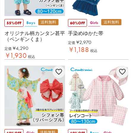
送料無料
送料無料
Boys
Girls
55%OFF
60%OFF
オリジナル柄カンタン甚平
手染めゆかた帯
（ペンギンくま）
¥
2,970
定価
¥
4,290
¥
1,188
定価
税込
¥
1,930
税込
送料無料
Girls
Boys
Girls