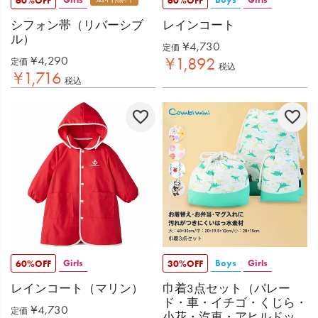
60%OFF
60%OFF
シフォン帯（リバーシブ
レインコート
ル）
¥
4,730
定価
¥
4,290
¥
1,892
定価
税込
¥
1,716
税込
Girls
Boys
Girls
60%OFF
30%OFF
レインコート（マリン）
巾着3点セット（パレー
ド・車・イチゴ・くじら・
¥
4,730
定価
小花・汽車・アヒルドッ