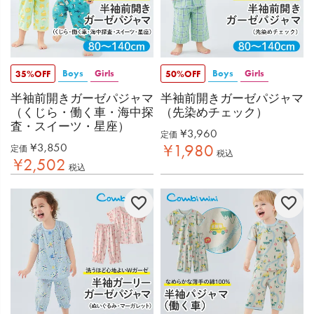
Boys
Girls
Boys
Girls
35%OFF
50%OFF
半袖前開きガーゼパジャマ
半袖前開きガーゼパジャマ
（くじら・働く車・海中探
（先染めチェック）
査・スイーツ・星座）
¥
3,960
定価
¥
3,850
¥
1,980
定価
税込
¥
2,502
税込