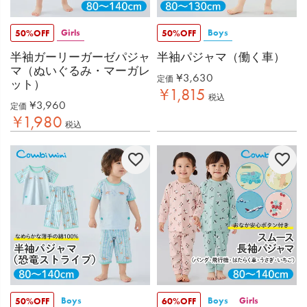
Girls
Boys
50%OFF
50%OFF
半袖ガーリーガーゼパジャ
半袖パジャマ（働く車）
マ（ぬいぐるみ・マーガレ
¥
3,630
定価
ット）
¥
1,815
税込
¥
3,960
定価
¥
1,980
税込
Boys
Boys
Girls
50%OFF
60%OFF