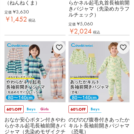
（ねんねくま）
らかネル起毛丸首長袖前開
きパジャマ（先染めカラフ
¥
3,630
定価
ルチェック）
¥
1,452
税込
¥
5,060
定価
¥
2,024
税込
Boys
Girls
Boys
60%OFF
60%OFF
おなか安心ボタン付きやわ
のびのび腹巻付きあったか
らかネル起毛長袖前開きパ
キルト長袖前開きパジャマ
ジャマ（先染めモザイクチ
（恐竜）