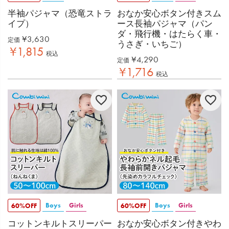
半袖パジャマ（恐竜ストラ
おなか安心ボタン付きスム
イプ）
ース長袖パジャマ（パン
ダ・飛行機・はたらく車・
¥
3,630
定価
うさぎ・いちご）
¥
1,815
税込
¥
4,290
定価
¥
1,716
税込
Boys
Girls
Boys
Girls
60%OFF
60%OFF
コットンキルトスリーパー
おなか安心ボタン付きやわ