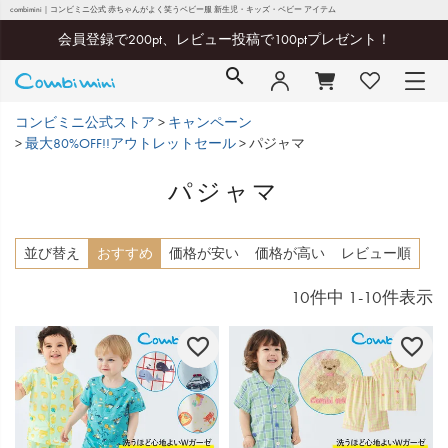
combimini｜コンビミニ公式 赤ちゃんがよく笑うベビー服 新生児・キッズ・ベビー アイテム
会員登録で200pt、レビュー投稿で100ptプレゼント！
コンビミニ公式ストア
キャンペーン
最大80%OFF!!アウトレットセール
パジャマ
パジャマ
並び替え
おすすめ
価格が安い
価格が高い
レビュー順
10
件中
1
-
10
件表示