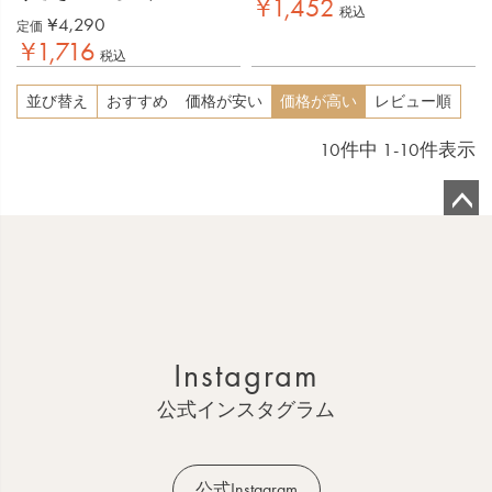
¥
1,452
税込
¥
4,290
定価
¥
1,716
税込
並び替え
おすすめ
価格が安い
価格が高い
レビュー順
10
件中
1
-
10
件表示
ペ
ー
ジ
ト
ッ
Instagram
プ
へ
公式インスタグラム
公式Instagram