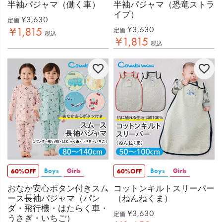
半袖パジャマ（働く車）
半袖パジャマ（恐竜ストラ
イプ）
¥
3,630
定価
¥
3,630
¥
1,815
定価
税込
¥
1,815
税込
Boys
Girls
Boys
Girls
60%OFF
60%OFF
おなか安心ボタン付きスム
コットンキルトスリーパー
ース長袖パジャマ（パン
（ねんねくま）
ダ・飛行機・はたらく車・
¥
3,630
定価
うさぎ・いちご）