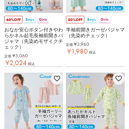
Boys
Girls
Boys
Girls
60%OFF
50%OFF
おなか安心ボタン付きやわ
半袖前開きガーゼパジャマ
らかネル起毛長袖前開きパ
（先染めチェック）
ジャマ（先染めモザイクチ
¥
3,960
定価
ェック）
¥
1,980
税込
¥
5,060
定価
¥
2,024
税込