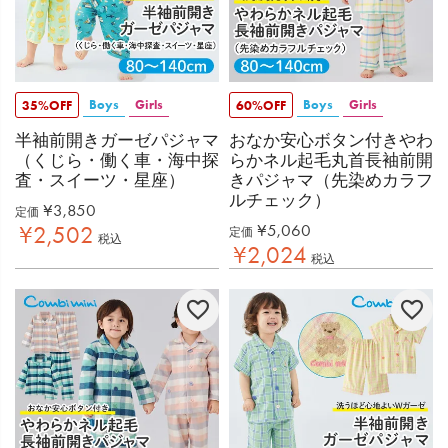
Boys
Girls
Boys
Girls
35%OFF
60%OFF
半袖前開きガーゼパジャマ
おなか安心ボタン付きやわ
（くじら・働く車・海中探
らかネル起毛丸首長袖前開
査・スイーツ・星座）
きパジャマ（先染めカラフ
ルチェック）
¥
3,850
定価
¥
5,060
¥
2,502
定価
税込
¥
2,024
税込