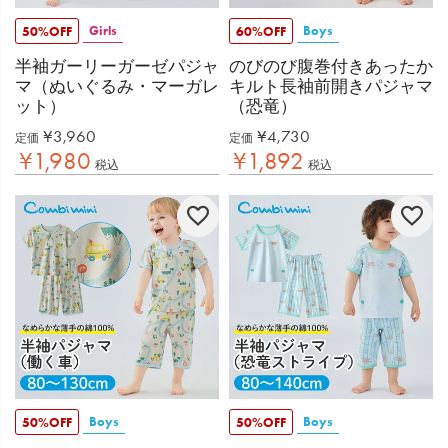
Girls
Boys
50%OFF
60%OFF
半袖ガーリーガーゼパジャ
のびのび腹巻付きあったか
マ（ぬいぐるみ・マーガレ
キルト長袖前開きパジャマ
ット）
（恐竜）
¥
3,960
¥
4,730
定価
定価
¥
1,980
¥
1,892
税込
税込
Boys
Boys
50%OFF
50%OFF