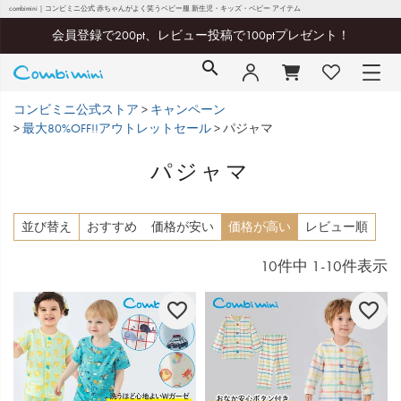
combimini｜コンビミニ公式 赤ちゃんがよく笑うベビー服 新生児・キッズ・ベビー アイテム
会員登録で200pt、レビュー投稿で100ptプレゼント！
コンビミニ公式ストア
キャンペーン
最大80%OFF!!アウトレットセール
パジャマ
パジャマ
並び替え
おすすめ
価格が安い
価格が高い
レビュー順
10
件中
1
-
10
件表示