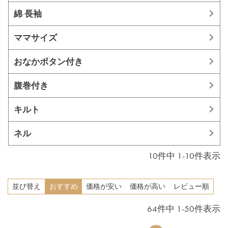
綿 長袖
ママサイズ
おなかボタン付き
腹巻付き
キルト
ネル
10
件中
1
-
10
件表示
並び替え
おすすめ
価格が安い
価格が高い
レビュー順
64
件中
1
-
50
件表示