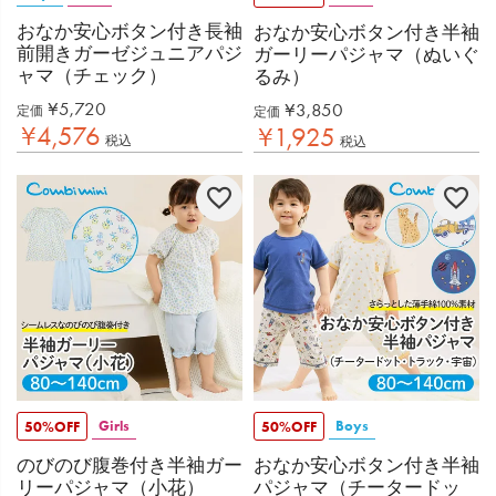
おなか安心ボタン付き長袖
おなか安心ボタン付き半袖
前開きガーゼジュニアパジ
ガーリーパジャマ（ぬいぐ
ャマ（チェック）
るみ）
¥
5,720
¥
3,850
定価
定価
¥
4,576
¥
1,925
税込
税込
Girls
Boys
50%OFF
50%OFF
のびのび腹巻付き半袖ガー
おなか安心ボタン付き半袖
リーパジャマ（小花）
パジャマ（チータードッ