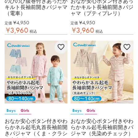
のびのび腹巻付きあったか
おなか安心ボタン付きあっ
キルト長袖前開きパジャマ
たかキルト長袖前開きパジ
（電車）
ャマ（プティプレリ）
¥
4,950
¥
4,950
定価
定価
¥
3,960
¥
3,960
税込
税込
Boys
Girls
Boys
Girls
おなか安心ボタン付きやわ
おなか安心ボタン付きやわ
らかネル起毛丸首長袖前開
らかネル起毛長袖前開きパ
きパジャマ（くま・クラシ
ジャマ（先染めチェック）