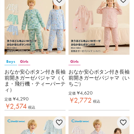
Boys
Girls
Girls
おなか安心ボタン付き長袖
おなか安心ボタン付き長袖
前開きガーゼパジャマ（く
前開きガーゼパジャマ（い
ま・飛行機・ティーパーテ
ちご）
ィ）
¥
4,620
定価
¥
4,290
¥
2,772
定価
税込
¥
2,574
税込