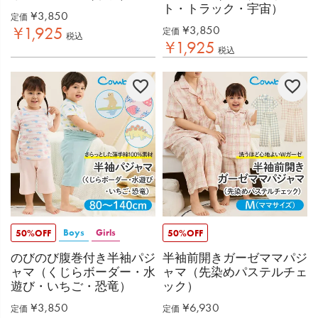
ト・トラック・宇宙）
¥
3,850
定価
¥
3,850
¥
1,925
定価
税込
¥
1,925
税込
Boys
Girls
50%OFF
50%OFF
のびのび腹巻付き半袖パジ
半袖前開きガーゼママパジ
ャマ（くじらボーダー・水
ャマ（先染めパステルチェ
遊び・いちご・恐竜）
ック）
¥
3,850
¥
6,930
定価
定価