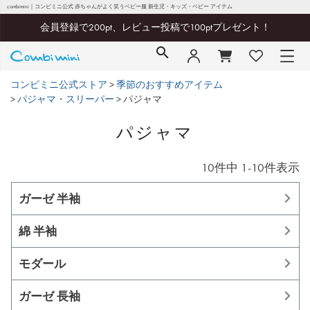
combimini｜コンビミニ公式 赤ちゃんがよく笑うベビー服 新生児・キッズ・ベビー アイテム
会員登録で200pt、レビュー投稿で100ptプレゼント！
コンビミニ公式ストア
季節のおすすめアイテム
パジャマ・スリーパー
パジャマ
パジャマ
10
件中
1
-
10
件表示
ガーゼ 半袖
綿 半袖
モダール
ガーゼ 長袖