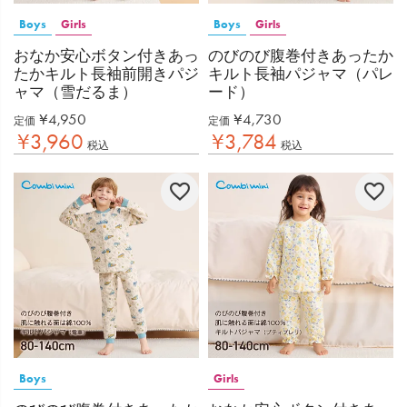
Boys
Girls
Boys
Girls
おなか安心ボタン付きあっ
のびのび腹巻付きあったか
たかキルト長袖前開きパジ
キルト長袖パジャマ（パレ
ャマ（雪だるま）
ード）
¥
4,950
¥
4,730
定価
定価
¥
3,960
¥
3,784
税込
税込
Boys
Girls