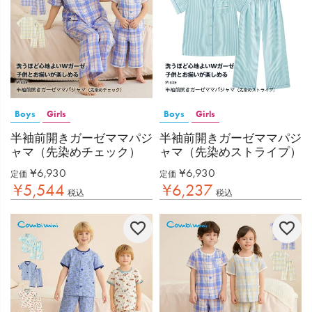
Boys
Girls
Boys
Girls
半袖前開きガーゼママパジ
半袖前開きガーゼママパジ
ャマ（先染めチェック）
ャマ（先染めストライプ）
¥
6,930
¥
6,930
定価
定価
¥
5,544
¥
6,237
税込
税込