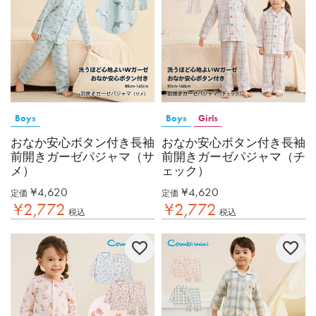
Boys
Boys
Girls
おなか安心ボタン付き長袖
おなか安心ボタン付き長袖
前開きガーゼパジャマ（サ
前開きガーゼパジャマ（チ
メ）
ェック）
¥
4,620
¥
4,620
定価
定価
¥
2,772
¥
2,772
税込
税込