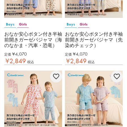
Boys
Girls
Boys
Girls
おなか安心ボタン付き半袖
おなか安心ボタン付き半袖
前開きガーゼパジャマ（海
前開きガーゼパジャマ（先
のなかま・汽車・恐竜）
染めチェック）
¥
4,070
¥
4,070
定価
定価
¥
2,849
¥
2,849
税込
税込