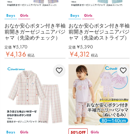
Boys
Girls
Boys
Girls
おなか安心ボタン付き半袖
おなか安心ボタン付き半袖
前開きガーゼジュニアパジ
前開きガーゼジュニアパジ
ャマ（先染めチェック）
ャマ（先染めストライプ）
¥
5,170
¥
5,390
定価
定価
¥
4,136
¥
4,312
税込
税込
Boys
Girls
Girls
50%OFF