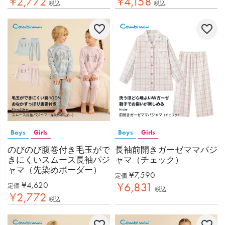
¥
2,772
¥
4,158
税込
税込
Boys
Girls
Boys
Girls
のびのび腹巻付き毛玉がで
長袖前開きガーゼママパジ
きにくいスムース長袖パジ
ャマ（チェック）
ャマ（先染めボーダー）
¥
7,590
定価
¥
4,620
¥
6,831
定価
税込
¥
2,772
税込