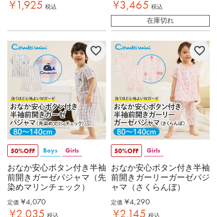
¥
1,925
¥
3,465
税込
税込
在庫切れ
Boys
Girls
Girls
50%OFF
50%OFF
おなか安心ボタン付き半袖
おなか安心ボタン付き半袖
前開きガーゼパジャマ（先
前開きガーリーガーゼパジ
染めマリンチェック）
ャマ（さくらんぼ）
¥
4,070
¥
4,290
定価
定価
¥
2,035
¥
2,145
税込
税込