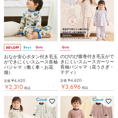
Boys
Girls
Girls
50%OFF
のびのび腹巻付き毛玉がで
おなか安心ボタン付き毛玉
きにくいスムースガーリー
ができにくいスムース長袖
長袖パジャマ（花うさぎ・
パジャマ（働く車・お花
テディ）
畑）
¥
4,620
¥
4,620
定価
定価
¥
3,696
¥
2,310
税込
税込