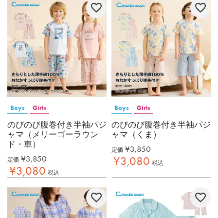
Boys
Girls
Boys
Girls
のびのび腹巻付き半袖パジ
のびのび腹巻付き半袖パジ
ャマ（メリーゴーラウン
ャマ（くま）
ド・車）
¥
3,850
定価
¥
3,850
¥
3,080
定価
税込
¥
3,080
税込