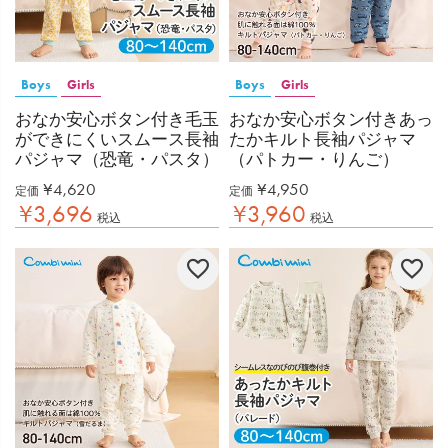
Boys
Girls
Boys
Girls
おなか安心ボタン付き毛玉
おなか安心ボタン付きあっ
ができにくいスムース長袖
たかキルト長袖パジャマ
パジャマ（恐竜・パスタ）
（パトカー・りんご）
¥
4,620
¥
4,950
定価
定価
¥
3,696
¥
3,960
税込
税込