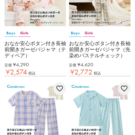
Boys
Girls
Boys
Girls
おなか安心ボタン付き長袖
おなか安心ボタン付き長袖
前開きガーゼパジャマ（テ
前開きガーゼパジャマ（先
ディベア）
染めパステルチェック）
¥
4,290
¥
4,620
定価
定価
¥
2,574
¥
2,772
税込
税込