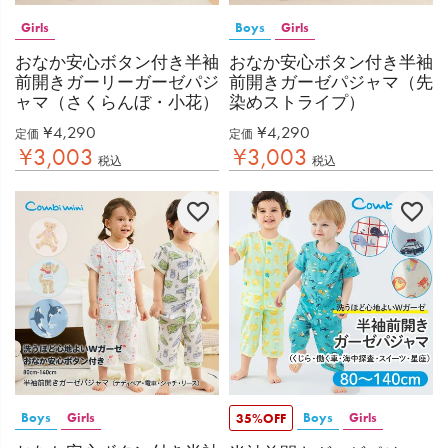
Girls
Boys
Girls
おなか安心ボタン付き半袖
おなか安心ボタン付き半袖
前開きガーリーガーゼパジ
前開きガーゼパジャマ（先
ャマ（さくらんぼ・小花）
染めストライプ）
¥
4,290
¥
4,290
定価
定価
¥
3,003
¥
3,003
税込
税込
Boys
Girls
Boys
Girls
35%OFF