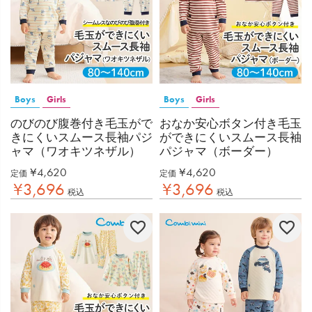
Boys
Girls
Boys
Girls
のびのび腹巻付き毛玉がで
おなか安心ボタン付き毛玉
きにくいスムース長袖パジ
ができにくいスムース長袖
ャマ（ワオキツネザル）
パジャマ（ボーダー）
¥
4,620
¥
4,620
定価
定価
¥
3,696
¥
3,696
税込
税込