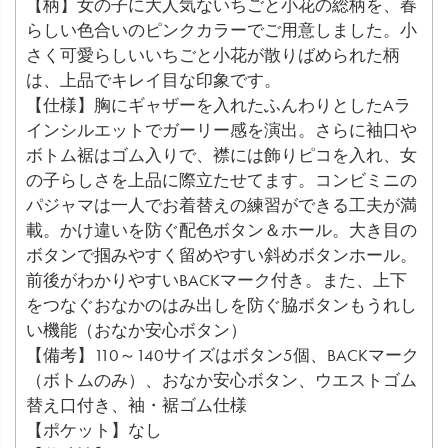
【柄】女の子に大人気ないちごと小花の総柄を、春
らしい色合いのピンクカラーでご用意しました。小
さく可愛らしいいちごと小花が散りばめられた柄
は、上品でキレイ目な印象です。
【仕様】胸にギャザーを入れたふんわりとしたAラ
インシルエットでガーリー感を演出。さらに袖口や
ボトム裾はゴム入りで、襟には飾りピコを入れ、女
の子らしさを上品に際立たせてます。コンビミニの
パジャマは一人でお着替えの練習ができる工夫が満
載。かけ違いを防ぐ配色ボタン＆ホール。大き目の
ボタンで掴みやすく留めやすい斜めボタンホール。
前後がわかりやすいBACKマーク付き。また、上下
をつなぐおなかのはみ出しを防ぐ脇ボタンもうれし
い機能（おなか安心ボタン）
【備考】110～140サイズはボタン5個、BACKマーク
（ボトムのみ）、おなか安心ボタン、ウエストゴム
替え口付き、袖・裾ゴム仕様
【ポケット】なし