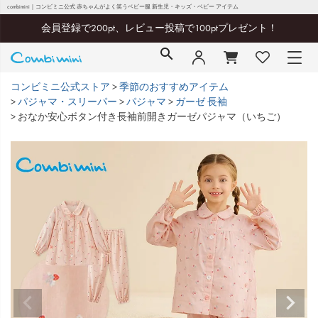
combimini｜コンビミニ公式 赤ちゃんがよく笑うベビー服 新生児・キッズ・ベビー アイテム
会員登録で200pt、レビュー投稿で100ptプレゼント！
コンビミニ公式ストア
季節のおすすめアイテム
パジャマ・スリーパー
パジャマ
ガーゼ 長袖
おなか安心ボタン付き長袖前開きガーゼパジャマ（いちご）