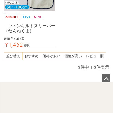
Boys
Girls
60%OFF
コットンキルトスリーパー
（ねんねくま）
¥
3,630
定価
¥
1,452
税込
並び替え
おすすめ
価格が安い
価格が高い
レビュー順
3
件中
1
-
3
件表示
ペ
ー
ジ
ト
ッ