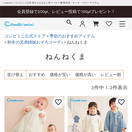
combimini｜コンビミニ公式 赤ちゃんがよく笑うベビー服 新生児・キッズ・ベビー アイテム
会員登録で200pt、レビュー投稿で100ptプレゼント！
コンビミニ公式ストア
季節のおすすめアイテム
秋冬の兄弟姉妹おそろコーデ♪
ねんねくま
ねんねくま
並び替え
おすすめ
価格が安い
価格が高い
レビュー順
3
件中
1
-
3
件表示