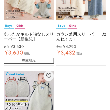
Boys
Girls
Boys
Girls
あったかキルト袖なしスリ
ガウン兼用スリーパー（ね
ーパー【新生児】
んねくま）
¥
3,630
¥
4,290
定価
定価
¥
3,630
¥
3,432
税込
税込
在庫切れ