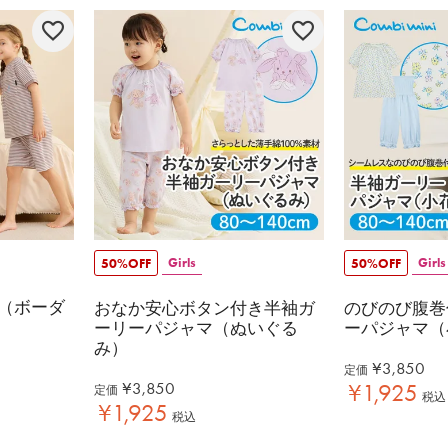
Girls
Girls
50%OFF
50%OFF
（ボーダ
おなか安心ボタン付き半袖ガ
のびのび腹巻
ーリーパジャマ（ぬいぐる
ーパジャマ（
み）
¥
3,850
定価
¥
3,850
¥
1,925
定価
税込
¥
1,925
税込