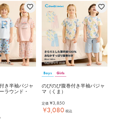
Boys
Girls
付き半袖パジャ
のびのび腹巻付き半袖パジャ
ーラウンド・
マ（くま）
¥
3,850
定価
¥
3,080
税込
込