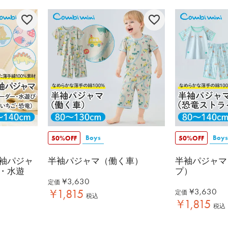
Boys
Boys
50%OFF
50%OFF
袖パジャ
半袖パジャマ（働く車）
半袖パジャマ
・水遊
プ）
¥
3,630
定価
¥
3,630
¥
1,815
定価
税込
¥
1,815
税込