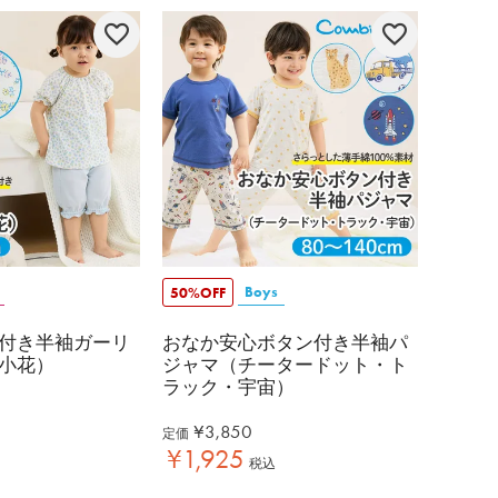
Boys
50%OFF
付き半袖ガーリ
おなか安心ボタン付き半袖パ
小花）
ジャマ（チータードット・ト
ラック・宇宙）
¥
3,850
定価
¥
1,925
税込