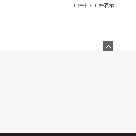
11
件中
1
-
11
件表示
ペ
ー
ジ
ト
ッ
プ
へ