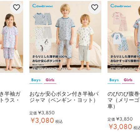
Boys
Girls
Boys
Girls
き半袖ガ
おなか安心ボタン付き半袖パ
のびのび腹巻
トラス・
ジャマ（ペンギン・ヨット）
マ（メリーゴ
車）
¥
3,850
定価
¥
3,850
¥
3,080
定価
税込
¥
3,080
税