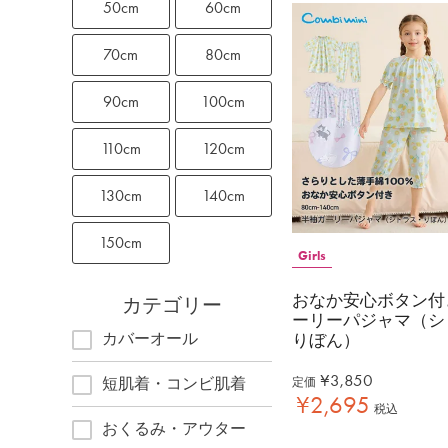
50cm
60cm
70cm
80cm
90cm
100cm
110cm
120cm
130cm
140cm
150cm
Girls
おなか安心ボタン付
カテゴリー
ーリーパジャマ（シ
カバーオール
りぼん）
¥
3,850
短肌着・コンビ肌着
定価
¥
2,695
税込
おくるみ・アウター