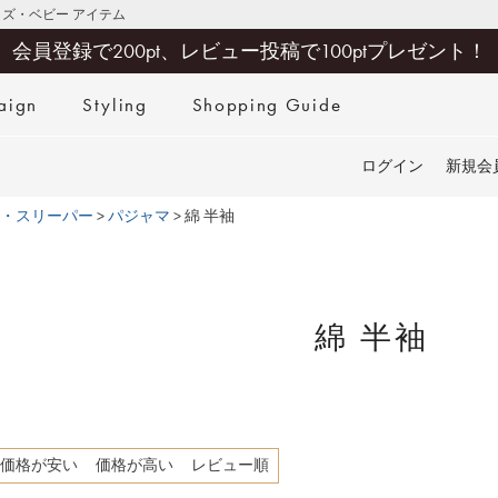
キッズ・ベビー アイテム
会員登録で200pt、レビュー投稿で100ptプレゼント！
aign
Styling
Shopping Guide
検索
ログイン
新規会
・スリーパー
パジャマ
綿 半袖
綿 半袖
価格が安い
価格が高い
レビュー順