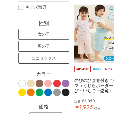
キッズ雑貨
性別
女の子
男の子
ユニセックス
Boys
Girls
50%OFF
カラー
のびのび腹巻付き半
マ（くじらボーダー
び・いちご・恐竜）
¥
3,850
定価
¥
1,925
価格
税込