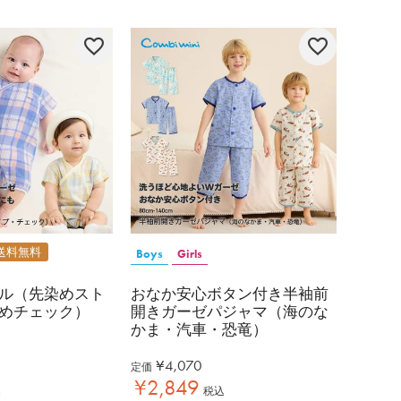
送料無料
Boys
Girls
ル（先染めスト
おなか安心ボタン付き半袖前
めチェック）
開きガーゼパジャマ（海のな
かま・汽車・恐竜）
¥
4,070
定価
¥
2,849
込
税込