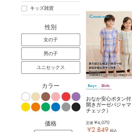
キッズ雑貨
性別
女の子
男の子
ユニセックス
カラー
Boys
Girls
おなか安心ボタン付
開きガーゼパジャマ
チェック）
¥
4,070
価格
定価
¥
2,849
税込