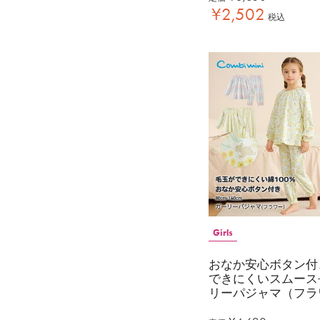
¥
2,502
税込
Girls
おなか安心ボタン付
できにくいスムース
リーパジャマ（フラ