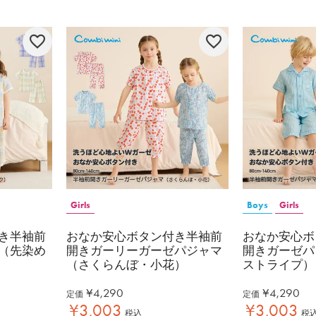
Girls
Boys
Girls
き半袖前
おなか安心ボタン付き半袖前
おなか安心ボ
（先染め
開きガーリーガーゼパジャマ
開きガーゼパ
（さくらんぼ・小花）
ストライプ）
¥
4,290
¥
4,290
定価
定価
¥
3,003
¥
3,003
税込
税