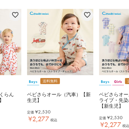
送料無料
Boys
Boys
Girls
くらん
ベビさらオール（汽車）【新
ベビさらオー
】
生児】
ライプ・先染
【新生児】
¥
2,530
定価
¥
2,530
¥
2,277
定価
税込
¥
2,277
税