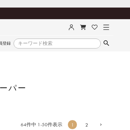
員登録
ーパー
64
件中
1
-
50
件表示
1
2