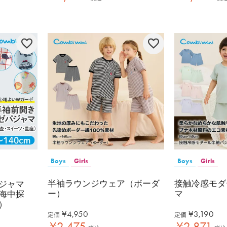
Boys
Girls
Boys
Girls
半袖ラウンジウェア（ボーダ
接触冷感モダ
ジャマ
ー）
マ
海中探
）
¥
4,950
¥
3,190
定価
定価
¥
2,475
¥
2,871