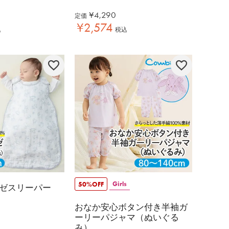
¥
4,290
定価
¥
2,574
込
税込
Girls
50%OFF
ゼスリーパー
おなか安心ボタン付き半袖ガ
ーリーパジャマ（ぬいぐる
み）