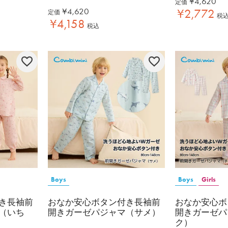
¥
4,620
定価
¥
4,620
¥
2,772
定価
税
¥
4,158
税込
Boys
Boys
Girls
き長袖前
おなか安心ボタン付き長袖前
おなか安心ボ
（いち
開きガーゼパジャマ（サメ）
開きガーゼパ
ク）