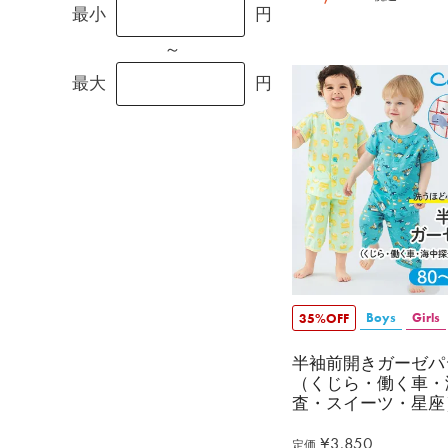
最小
円
～
最大
円
Boys
Girls
35%OFF
半袖前開きガーゼパ
（くじら・働く車・
査・スイーツ・星座
¥
3,850
定価