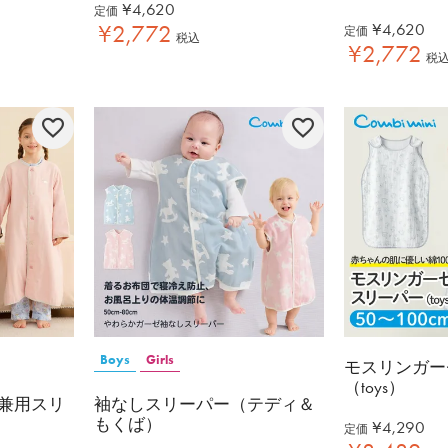
¥
4,620
定価
¥
4,620
¥
2,772
定価
税込
¥
2,772
税
Boys
Girls
モスリンガー
（toys）
兼用スリ
袖なしスリーパー（テディ＆
もくば）
¥
4,290
定価