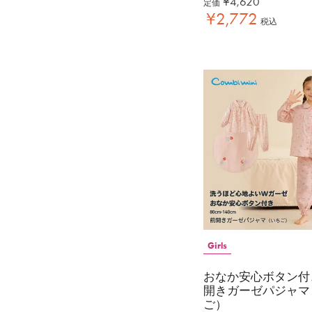
¥
4,620
定価
¥
2,772
税込
Girls
おなか安心ボタン付
開きガーゼパジャマ
ご）