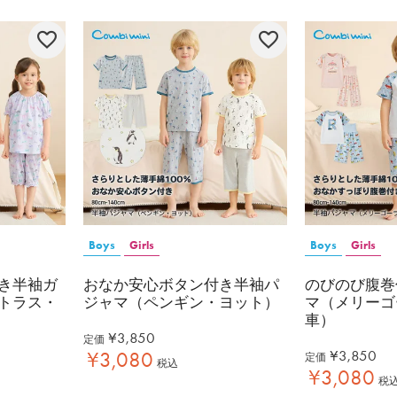
Boys
Girls
Boys
Girls
き半袖ガ
おなか安心ボタン付き半袖パ
のびのび腹巻
トラス・
ジャマ（ペンギン・ヨット）
マ（メリーゴ
車）
¥
3,850
定価
¥
3,850
¥
3,080
定価
税込
¥
3,080
税