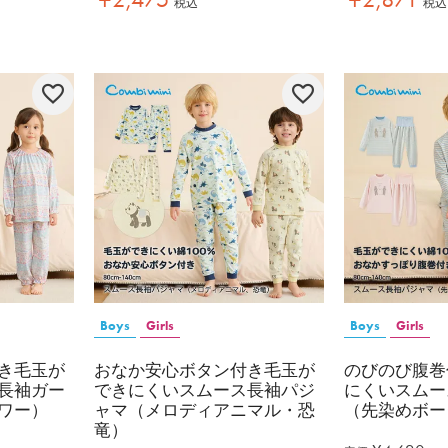
税込
税込
Boys
Girls
Boys
Girls
き毛玉が
おなか安心ボタン付き毛玉が
のびのび腹巻
長袖ガー
できにくいスムース長袖パジ
にくいスムー
ワー）
ャマ（メロディアニマル・恐
（先染めボー
竜）