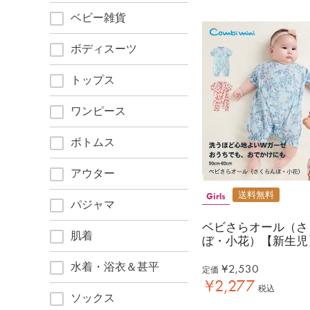
ベビー雑貨
ボディスーツ
トップス
ワンピース
ボトムス
アウター
送料無料
Girls
パジャマ
ベビさらオール（さ
肌着
ぼ・小花）【新生児
水着・浴衣＆甚平
¥
2,530
定価
¥
2,277
税込
ソックス