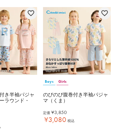
Boys
Girls
付き半袖パジャ
のびのび腹巻付き半袖パジャ
ーラウンド・
マ（くま）
¥
3,850
定価
¥
3,080
税込
込