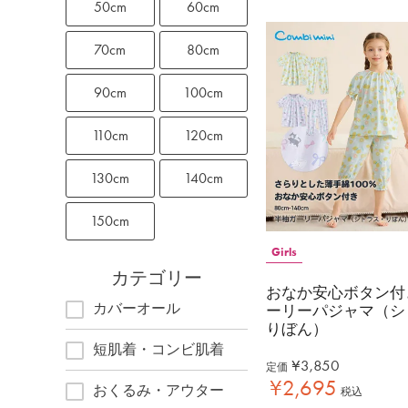
50cm
60cm
70cm
80cm
90cm
100cm
110cm
120cm
130cm
140cm
150cm
Girls
カテゴリー
おなか安心ボタン付
カバーオール
ーリーパジャマ（シ
りぼん）
短肌着・コンビ肌着
¥
3,850
定価
¥
2,695
おくるみ・アウター
税込