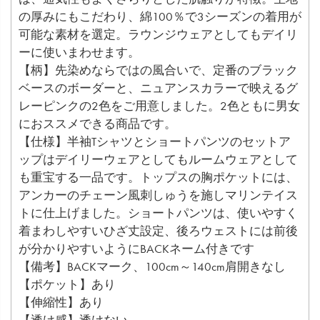
の厚みにもこだわり、綿100％で3シーズンの着用が
可能な素材を選定。ラウンジウェアとしてもデイリ
ーに使いまわせます。
【柄】先染めならではの風合いで、定番のブラック
ベースのボーダーと、ニュアンスカラーで映えるグ
レーピンクの2色をご用意しました。2色ともに男女
におススメできる商品です。
【仕様】半袖Tシャツとショートパンツのセットア
ップはデイリーウェアとしてもルームウェアとして
も重宝する一品です。トップスの胸ポケットには、
アンカーのチェーン風刺しゅうを施しマリンテイス
トに仕上げました。ショートパンツは、使いやすく
着まわしやすいひざ丈設定、後ろウェストには前後
が分かりやすいようにBACKネーム付きです
【備考】BACKマーク、100cm～140cm肩開きなし
【ポケット】あり
【伸縮性】あり
【透け感】透けない