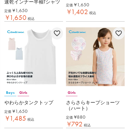
速乾インナー半袖Tシャツ
¥
1,650
定価
¥
1,650
¥
1,402
定価
税込
¥
1,650
税込
Boys
Girls
Girls
やわらかタンクトップ
さらさらキープショーツ
（ハート）
¥
1,650
定価
¥
880
¥
1,485
定価
税込
¥
792
税込