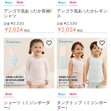
Boys
Girls
Boys
Girls
アンゴラ混あったか長袖T
アンゴラ混あったかレギン
シャツ
ス
¥
2,530
¥
2,530
定価
定価
¥
2,024
¥
2,024
税込
税込
Girls
Boys
Girls
ショーツ（ミジンボーダ
タンクトップ（ミジンボー
ー）
ダー）