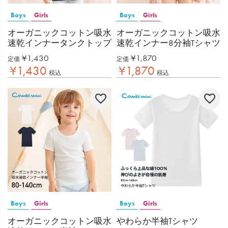
Boys
Girls
Boys
Girls
オーガニックコットン吸水
オーガニックコットン吸水
速乾インナータンクトップ
速乾インナー8分袖Tシャツ
¥
1,430
¥
1,870
定価
定価
¥
1,430
¥
1,870
税込
税込
Boys
Girls
Boys
Girls
オーガニックコットン吸水
やわらか半袖Tシャツ