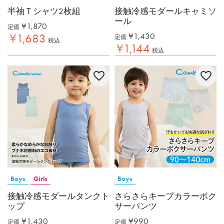
半袖Ｔシャツ2枚組
接触冷感モダールキャミソ
ール
¥
1,870
定価
¥
1,430
¥
1,683
定価
税込
¥
1,144
税込
Boys
Girls
Boys
接触冷感モダールタンクト
さらさらキープカラーボク
ップ
サーパンツ
¥
1,430
¥
990
定価
定価