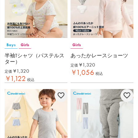
Boys
Girls
Girls
半袖Tシャツ（パステルス
あったかレースショーツ
ター）
¥
1,320
定価
¥
1,320
¥
1,056
定価
税込
¥
1,122
税込