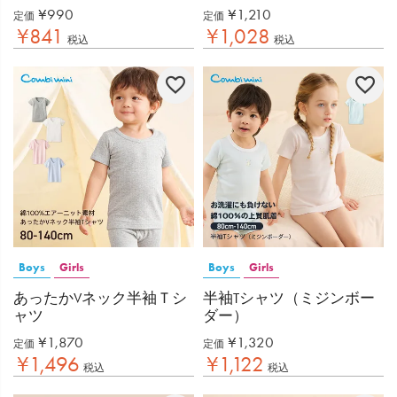
¥
990
¥
1,210
定価
定価
¥
841
¥
1,028
税込
税込
Boys
Girls
Boys
Girls
あったかVネック半袖Ｔシ
半袖Tシャツ（ミジンボー
ャツ
ダー）
¥
1,870
¥
1,320
定価
定価
¥
1,496
¥
1,122
税込
税込