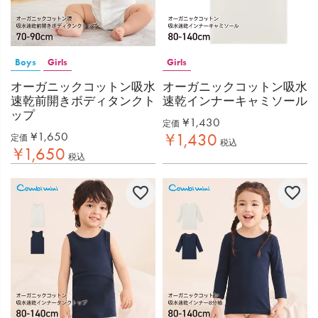
Boys
Girls
Girls
オーガニックコットン吸水
オーガニックコットン吸水
速乾前開きボディタンクト
速乾インナーキャミソール
ップ
¥
1,430
定価
¥
1,650
¥
1,430
定価
税込
¥
1,650
税込