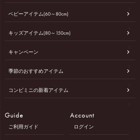
ベビーアイテム(60～80cm)
キッズアイテム(80～150cm)
キャンペーン
季節のおすすめアイテム
コンビミニの新着アイテム
Guide
Account
ご利用ガイド
ログイン