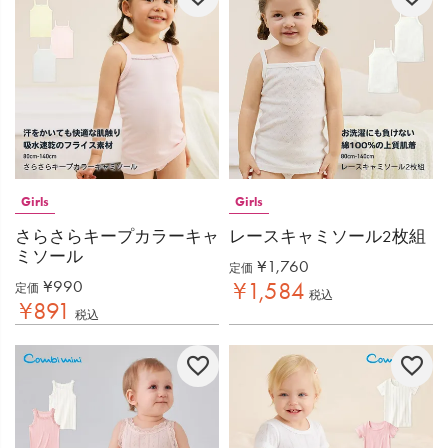
Girls
Girls
さらさらキープカラーキャ
レースキャミソール2枚組
ミソール
¥
1,760
定価
¥
990
¥
1,584
定価
税込
¥
891
税込