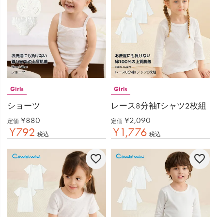
Girls
Girls
ショーツ
レース8分袖Tシャツ2枚組
¥
880
¥
2,090
定価
定価
¥
792
¥
1,776
税込
税込