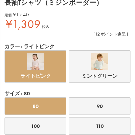
長袖Tシャツ（ミジンボーダー）
¥
1,540
定価
¥
1,309
税込
12
[
ポイント進呈 ]
カラー
ライトピンク
ライトピンク
ミントグリーン
サイズ
80
80
90
100
110