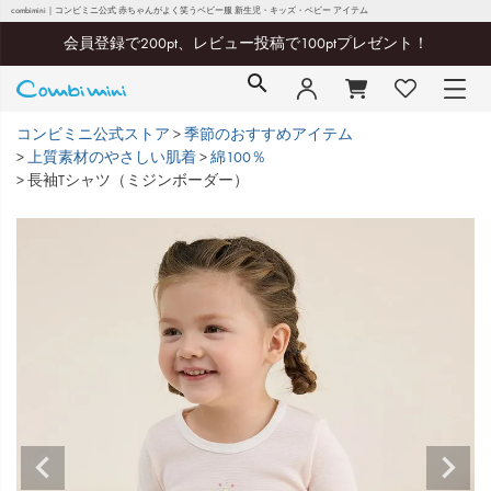
combimini｜コンビミニ公式 赤ちゃんがよく笑うベビー服 新生児・キッズ・ベビー アイテム
会員登録で200pt、レビュー投稿で100ptプレゼント！
コンビミニ公式ストア
季節のおすすめアイテム
上質素材のやさしい肌着
綿100％
長袖Tシャツ（ミジンボーダー）