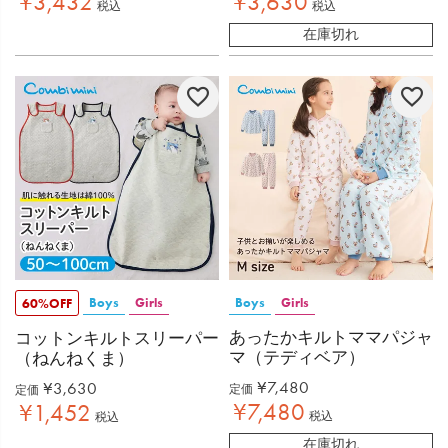
¥
3,432
¥
3,630
税込
税込
在庫切れ
Boys
Girls
Boys
Girls
60%OFF
あったかキルトママパジャ
コットンキルトスリーパー
マ（テディベア）
（ねんねくま）
¥
7,480
¥
3,630
定価
定価
¥
7,480
¥
1,452
税込
税込
在庫切れ