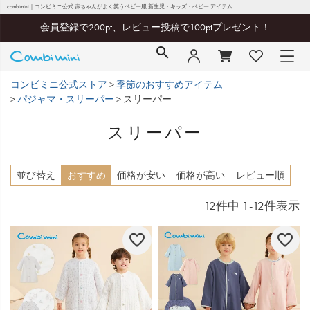
combimini｜コンビミニ公式 赤ちゃんがよく笑うベビー服 新生児・キッズ・ベビー アイテム
会員登録で200pt、レビュー投稿で100ptプレゼント！
コンビミニ公式ストア
季節のおすすめアイテム
パジャマ・スリーパー
スリーパー
スリーパー
並び替え
おすすめ
価格が安い
価格が高い
レビュー順
12
件中
1
-
12
件表示