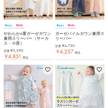
Boys
Girls
Boys
Girls
やわらか6重ガーゼガウン
ガーゼパイルガウン兼用ス
兼用スリーパー（サーカ
リーパー
ス・小星）
¥
4,730
定価
¥
5,390
¥
4,257
定価
税込
¥
4,851
税込