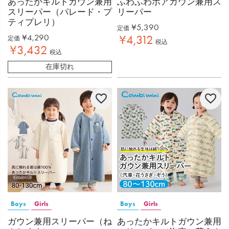
あったかキルトガウン兼用
ふわふわボアガウン兼用ス
スリーパー（パレード・プ
リーパー
ティプレリ）
¥
5,390
定価
¥
4,290
¥
4,312
定価
税込
¥
3,432
税込
在庫切れ
Boys
Girls
Boys
Girls
ガウン兼用スリーパー（ね
あったかキルトガウン兼用