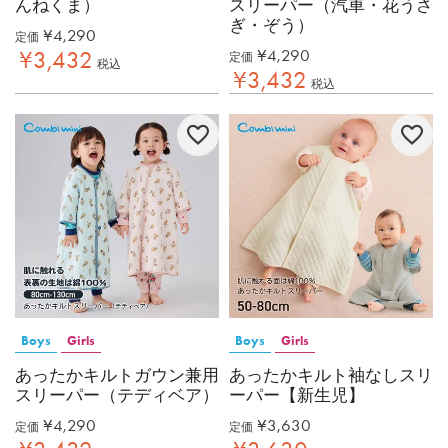
んねくま）
スリーパー（汽車・花うさ
ぎ・ぞう）
¥
4,290
定価
¥
4,290
¥
3,432
定価
税込
¥
3,432
税込
Boys
Girls
Boys
Girls
あったかキルトガウン兼用
あったかキルト袖なしスリ
スリーパー（テディベア）
ーパー【新生児】
¥
4,290
¥
3,630
定価
定価