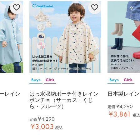
Boys
Girls
Boys
Girls
ーレイン
はっ水収納ポーチ付きレイン
日本製レイン
ポンチョ（サーカス・くじ
ら・フルーツ）
¥
4,290
定価
¥
3,861
税込
¥
4,290
定価
¥
3,003
税込