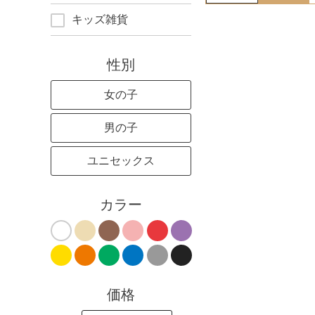
キッズ雑貨
性別
女の子
男の子
ユニセックス
カラー
価格