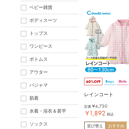
ベビー雑貨
ボディスーツ
トップス
ワンピース
ボトムス
アウター
Boys
Girls
60%OFF
パジャマ
レインコート
肌着
¥
4,730
定価
水着・浴衣＆甚平
¥
1,892
税込
ソックス
並び替え
おすすめ