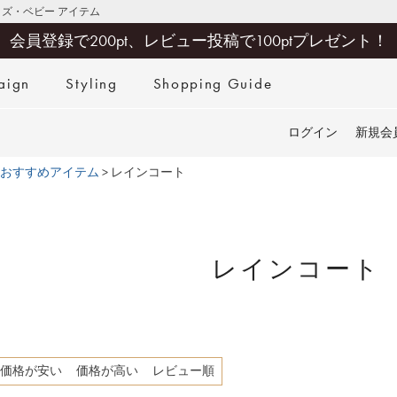
キッズ・ベビー アイテム
会員登録で200pt、レビュー投稿で100ptプレゼント！
aign
Styling
Shopping Guide
検索
ログイン
新規会
おすすめアイテム
レインコート
レインコート
価格が安い
価格が高い
レビュー順