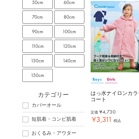
50cm
60cm
70cm
80cm
90cm
100cm
110cm
120cm
130cm
140cm
150cm
Boys
Girls
はっ水ナイロンカラ
カテゴリー
コート
カバーオール
¥
4,730
定価
¥
3,311
短肌着・コンビ肌着
税込
おくるみ・アウター