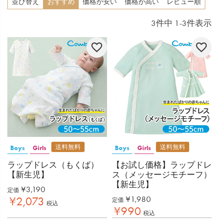
並び替え
おすすめ
価格が安い
価格が高い
レビュー順
3
件中
1
-
3
件表示
送料無料
送料無料
Boys
Girls
Boys
Girls
ラップドレス（もくば）
【お試し価格】ラップドレ
【新生児】
ス（メッセージモチーフ）
【新生児】
¥
3,190
定価
¥
1,980
¥
2,073
定価
税込
¥
990
税込