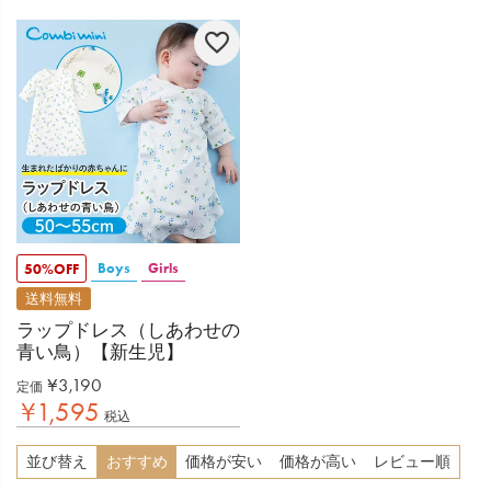
Boys
Girls
50%OFF
送料無料
ラップドレス（しあわせの
青い鳥）【新生児】
¥
3,190
定価
¥
1,595
税込
並び替え
おすすめ
価格が安い
価格が高い
レビュー順