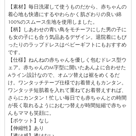
【素材】毎日洗濯して使うものだから、赤ちゃんの
着心地も快適にするやわらかく肌ざわりの良い綿
100%のスムース生地を使用しました。
【柄】しあわせの青い鳥をモチーフにした男の子に
も女の子にも合う気品あるデザイン。退院着にもぴ
ったりのラップドレスはベビーギフトにもおすすめ
です。
【仕様】ねんねの赤ちゃんを優しく包むドレス型ウ
ェア。赤ちゃんのM字型に開いたあんよに合わせた
Aライン設計なので、オムツ替えは裾をめくるだ
け。ワンタッチテープ仕様でお着替えもカンタン。
ワンタッチ短肌着を入れて重ねてお着替えすれば、
さらにカンタン！忙しい毎日でも赤ちゃんとの時間
が長く取れるようにおむつ替えが時間短縮で赤ちゃ
んもママも笑顔に。
【ポケット】なし
【伸縮性】あり
【透け感】透けない