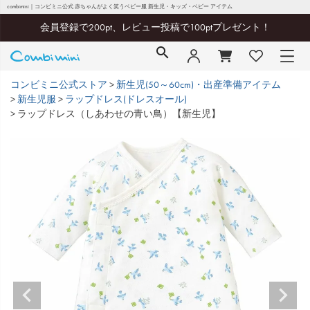
combimini｜コンビミニ公式 赤ちゃんがよく笑うベビー服 新生児・キッズ・ベビー アイテム
会員登録で200pt、レビュー投稿で100ptプレゼント！
コンビミニ公式ストア
新生児(50～60cm)・出産準備アイテム
新生児服
ラップドレス(ドレスオール)
ラップドレス（しあわせの青い鳥）【新生児】