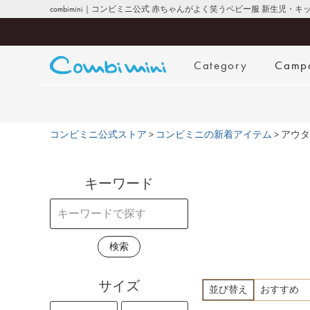
combimini｜コンビミニ公式 赤ちゃんがよく笑うベビー服 新生児・
Category
Camp
コンビミニ公式ストア
コンビミニの新着アイテム
アウタ
キーワード
検索
サイズ
並び替え
おすすめ