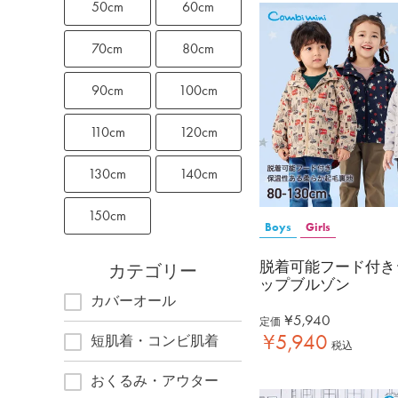
50cm
60cm
70cm
80cm
90cm
100cm
110cm
120cm
130cm
140cm
150cm
Boys
Girls
脱着可能フード付き
カテゴリー
ップブルゾン
カバーオール
¥
5,940
定価
¥
5,940
短肌着・コンビ肌着
税込
おくるみ・アウター