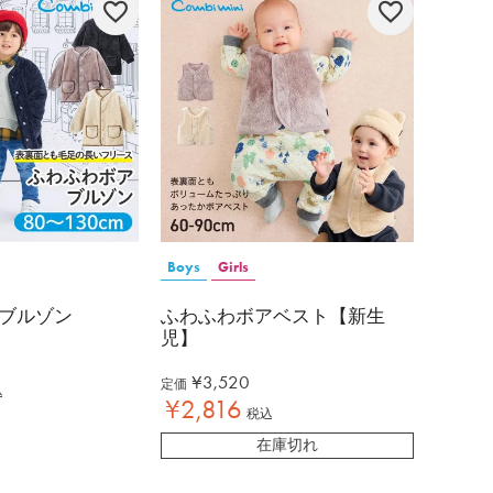
Boys
Girls
ブルゾン
ふわふわボアベスト【新生
児】
¥
3,520
定価
込
¥
2,816
税込
在庫切れ