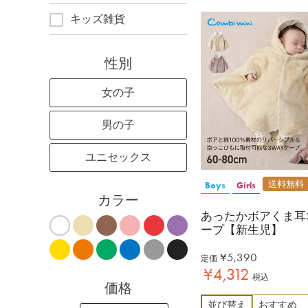
キッズ雑貨
性別
女の子
男の子
ユニセックス
送料無料
Boys
Girls
カラー
あったかボアくま耳3
ープ【新生児】
¥
5,390
定価
¥
4,312
税込
価格
並び替え
おすすめ