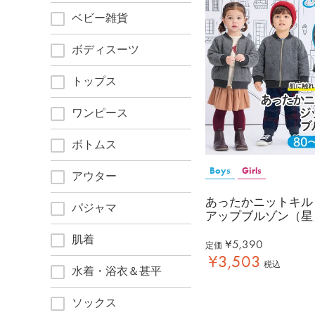
ベビー雑貨
ボディスーツ
トップス
ワンピース
ボトムス
Boys
Girls
アウター
あったかニットキル
パジャマ
アップブルゾン（星
肌着
¥
5,390
定価
¥
3,503
税込
水着・浴衣＆甚平
ソックス