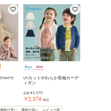
Boys
Girls
WAYケ
UVカットやわらか長袖カーデ
ィガン
¥
2,970
定価
¥
2,376
税込
価格が安い
価格が高い
レビュー順