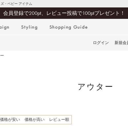
キッズ・ベビー アイテム
会員登録で200pt、レビュー投稿で100ptプレゼント！
aign
Styling
Shopping Guide
検索
ログイン
新規会
ー
アウター
価格が安い
価格が高い
レビュー順