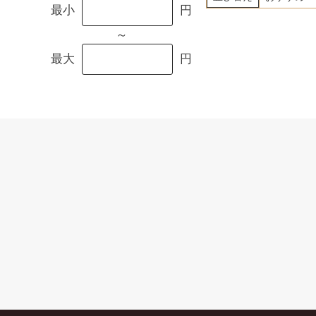
最小
円
～
最大
円