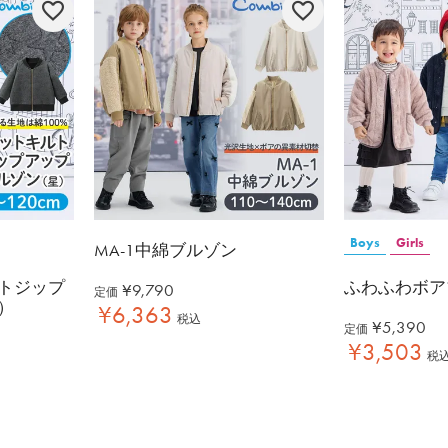
Boys
Girls
MA-1中綿ブルゾン
トジップ
ふわふわボア
¥
9,790
定価
）
¥
6,363
税込
¥
5,390
定価
¥
3,503
税