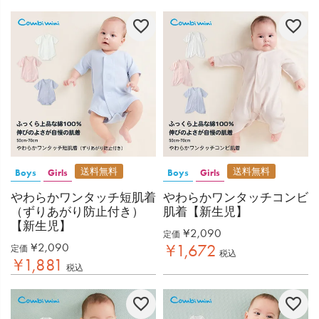
送料無料
送料無料
Boys
Girls
Boys
Girls
やわらかワンタッチ短肌着
やわらかワンタッチコンビ
（ずりあがり防止付き）
肌着【新生児】
【新生児】
¥
2,090
定価
¥
2,090
¥
1,672
定価
税込
¥
1,881
税込