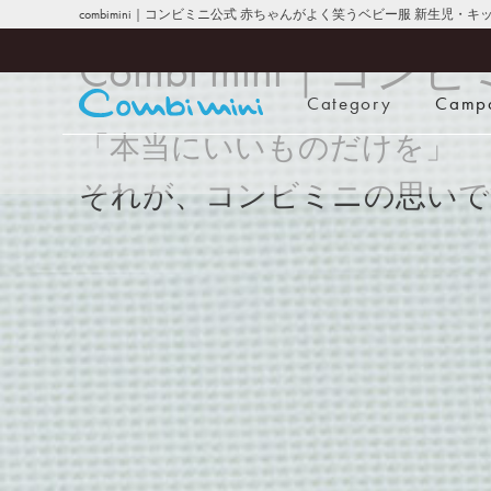
combimini｜コンビミニ公式 赤ちゃんがよく笑うベビー服 新生児・
Combi mini｜コン
Category
Camp
「本当にいいものだけを」
それが、コンビミニの思いで