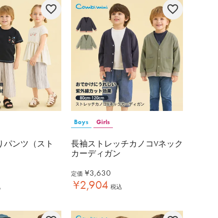
Boys
Girls
りパンツ（スト
長袖ストレッチカノコVネック
カーディガン
¥
3,630
定価
¥
2,904
込
税込