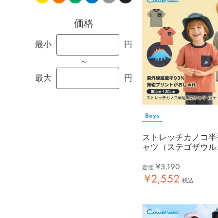
価格
最小
円
～
最大
円
Boys
ストレッチカノコ半袖
ャツ（ステゴザウル
¥
3,190
定価
¥
2,552
税込