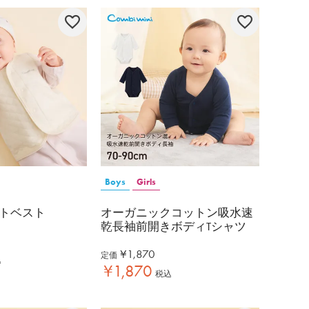
Boys
Girls
トベスト
オーガニックコットン吸水速
乾長袖前開きボディTシャツ
¥
1,870
定価
込
¥
1,870
税込