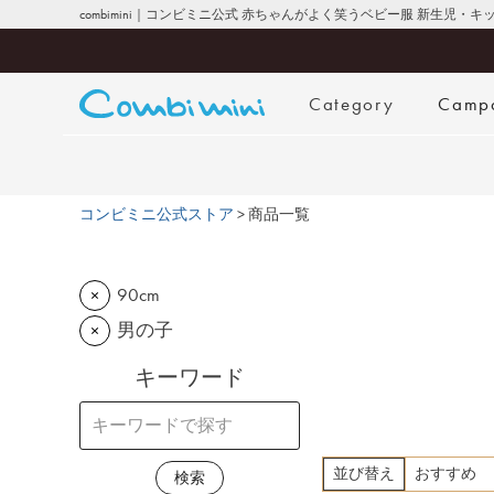
combimini｜コンビミニ公式 赤ちゃんがよく笑うベビー服 新生児・
Category
Camp
コンビミニ公式ストア
商品一覧
90cm
×
男の子
×
キーワード
並び替え
おすすめ
検索