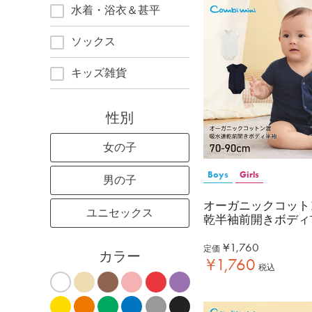
水着・浴衣＆甚平
ソックス
キッズ雑貨
性別
女の子
Boys
Girls
男の子
オーガニックコット
ユニセックス
乾半袖前開きボディ
¥
1,760
定価
カラー
¥
1,760
税込