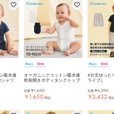
Boys
Girls
Boys
Girls
ン吸水速
オーガニックコットン吸水速
8分丈ゆった
Tシャツ
乾前開きボディタンクトップ
ライプ）
¥
1,650
¥
4,290
定価
定価
¥
1,650
¥
3,432
税込
税