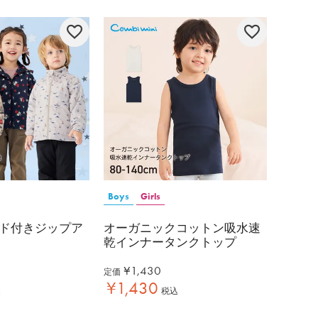
Boys
Girls
ド付きジップア
オーガニックコットン吸水速
乾インナータンクトップ
¥
1,430
定価
¥
1,430
込
税込