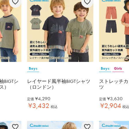
Boys
Boys
Girls
BIGTシ
レイヤード風半袖BIGTシャツ
ストレッチカ
ス）
（ロンドン）
ツ
¥
4,290
¥
3,630
定価
定価
¥
3,432
¥
2,904
税込
税