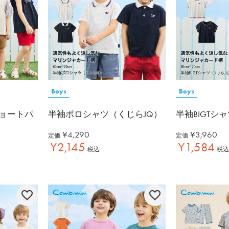
Boys
Boys
ョートパ
半袖ポロシャツ（くじらJQ）
半袖BIGTシ
¥
4,290
¥
3,960
定価
定価
¥
2,145
¥
1,584
税込
税込