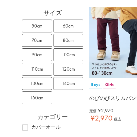
サイズ
50cm
60cm
70cm
80cm
90cm
100cm
110cm
120cm
130cm
140cm
Boys
Girls
150cm
のびのびスリムパン
¥
2,970
定価
カテゴリー
¥
2,970
税込
カバーオール