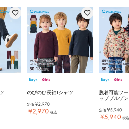
Boys
Girls
Boys
Girls
ツ
のびのび長袖Tシャツ
脱着可能フー
ップブルゾン
¥
2,970
定価
¥
5,940
¥
2,970
定価
税込
¥
5,940
税