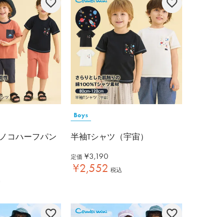
Boys
ノコハーフパン
半袖Tシャツ（宇宙）
¥
3,190
定価
¥
2,552
税込
込