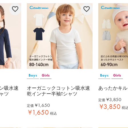
Boys
Girls
Boys
Girls
ン吸水速
オーガニックコットン吸水速
あったかキル
ャツ
乾インナー半袖Tシャツ
¥
3,850
定価
¥
1,650
¥
3,850
定価
税
¥
1,650
税込