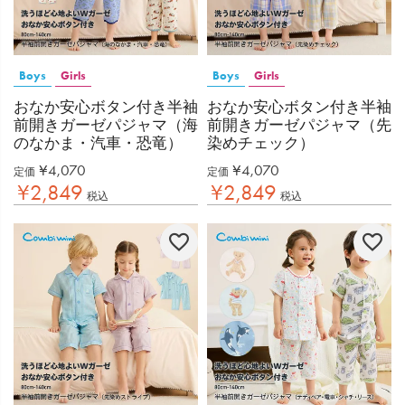
Boys
Girls
Boys
Girls
おなか安心ボタン付き半袖
おなか安心ボタン付き半袖
前開きガーゼパジャマ（海
前開きガーゼパジャマ（先
のなかま・汽車・恐竜）
染めチェック）
¥
4,070
¥
4,070
定価
定価
¥
2,849
¥
2,849
税込
税込