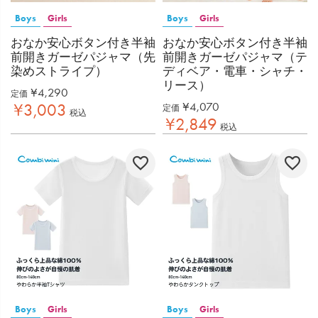
Boys
Girls
Boys
Girls
おなか安心ボタン付き半袖
おなか安心ボタン付き半袖
前開きガーゼパジャマ（先
前開きガーゼパジャマ（テ
染めストライプ）
ディベア・電車・シャチ・
リース）
¥
4,290
定価
¥
4,070
¥
3,003
定価
税込
¥
2,849
税込
Boys
Girls
Boys
Girls