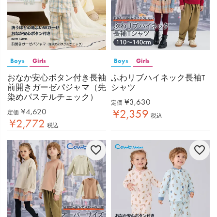
Boys
Girls
Boys
Girls
おなか安心ボタン付き長袖
ふわリブハイネック長袖T
前開きガーゼパジャマ（先
シャツ
染めパステルチェック）
¥
3,630
定価
¥
4,620
¥
2,359
定価
税込
¥
2,772
税込