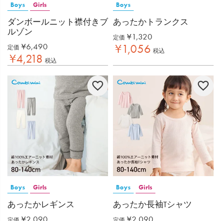
Boys
Girls
Boys
ダンボールニット襟付きブ
あったかトランクス
ルゾン
¥
1,320
定価
¥
6,490
¥
1,056
定価
税込
¥
4,218
税込
Boys
Girls
Boys
Girls
あったかレギンス
あったか長袖Tシャツ
¥
2,090
¥
2,090
定価
定価