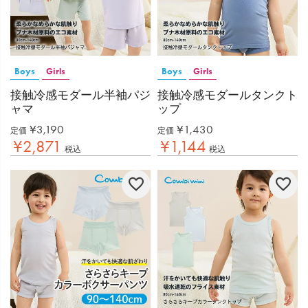
Boys
Girls
Boys
Girls
接触冷感モダール半袖パジ
接触冷感モダールタンクト
ャマ
ップ
¥
3,190
¥
1,430
定価
定価
¥
2,871
¥
1,144
税込
税込