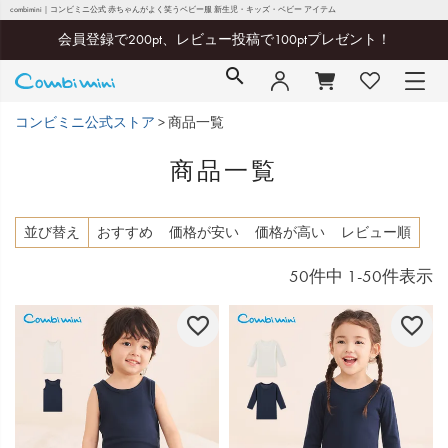
combimini｜コンビミニ公式 赤ちゃんがよく笑うベビー服 新生児・キッズ・ベビー アイテム
会員登録で200pt、レビュー投稿で100ptプレゼント！
コンビミニ公式ストア
商品一覧
商品一覧
並び替え
おすすめ
価格が安い
価格が高い
レビュー順
50
件中
1
-
50
件表示