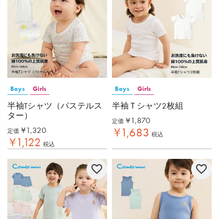
Boys
Girls
Boys
Girls
半袖Tシャツ（パステルス
半袖Ｔシャツ2枚組
ター）
¥
1,870
定価
¥
1,320
¥
1,683
定価
税込
¥
1,122
税込