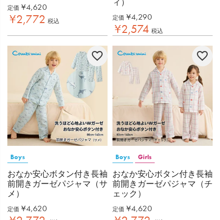
ィ）
¥
4,620
定価
¥
4,290
¥
2,772
定価
税込
¥
2,574
税込
Boys
Boys
Girls
おなか安心ボタン付き長袖
おなか安心ボタン付き長袖
前開きガーゼパジャマ（サ
前開きガーゼパジャマ（チ
メ）
ェック）
¥
4,620
¥
4,620
定価
定価