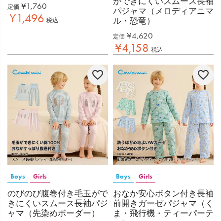
ができにくいスムース長袖
¥
1,760
定価
パジャマ（メロディアニマ
¥
1,496
ル・恐竜）
税込
¥
4,620
定価
¥
4,158
税込
Boys
Girls
Boys
Girls
のびのび腹巻付き毛玉がで
おなか安心ボタン付き長袖
きにくいスムース長袖パジ
前開きガーゼパジャマ（く
ャマ（先染めボーダー）
ま・飛行機・ティーパーテ