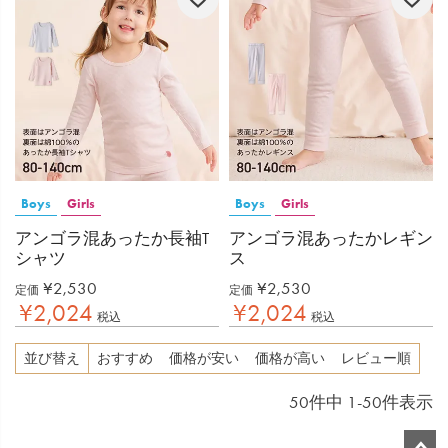
Boys
Girls
Boys
Girls
アンゴラ混あったか長袖T
アンゴラ混あったかレギン
シャツ
ス
¥
2,530
¥
2,530
定価
定価
¥
2,024
¥
2,024
税込
税込
並び替え
おすすめ
価格が安い
価格が高い
レビュー順
50
件中
1
-
50
件表示