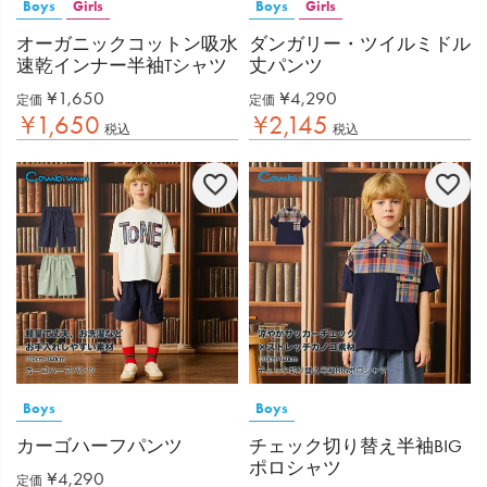
Boys
Girls
Boys
Girls
オーガニックコットン吸水
ダンガリー・ツイルミドル
速乾インナー半袖Tシャツ
丈パンツ
¥
1,650
¥
4,290
定価
定価
¥
1,650
¥
2,145
税込
税込
Boys
Boys
カーゴハーフパンツ
チェック切り替え半袖BIG
ポロシャツ
¥
4,290
定価