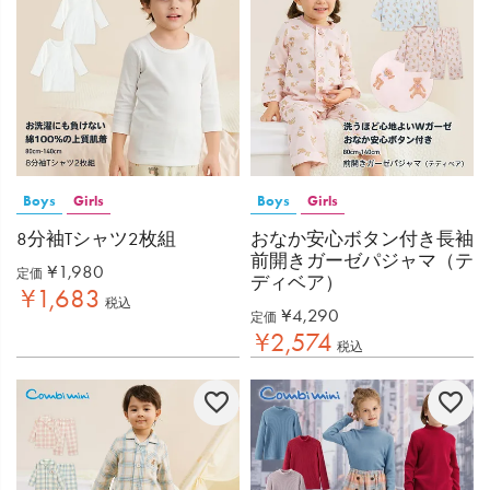
Boys
Girls
Boys
Girls
8分袖Tシャツ2枚組
おなか安心ボタン付き長袖
前開きガーゼパジャマ（テ
¥
1,980
定価
ディベア）
¥
1,683
税込
¥
4,290
定価
¥
2,574
税込