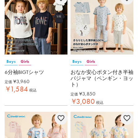
Boys
Girls
Boys
Girls
6分袖BIGTシャツ
おなか安心ボタン付き半袖
パジャマ（ペンギン・ヨッ
¥
3,960
定価
ト）
¥
1,584
税込
¥
3,850
定価
¥
3,080
税込