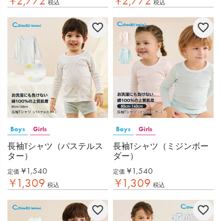
¥
2,772
¥
2,772
税込
税込
Boys
Girls
Boys
Girls
長袖Tシャツ（パステルス
長袖Tシャツ（ミジンボー
ター）
ダー）
¥
1,540
¥
1,540
定価
定価
¥
1,309
¥
1,309
税込
税込