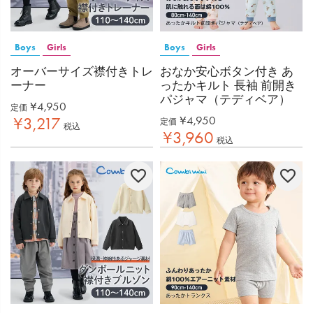
Boys
Girls
Boys
Girls
オーバーサイズ襟付きトレ
おなか安心ボタン付き あ
ーナー
ったかキルト 長袖 前開き
パジャマ（テディベア）
¥
4,950
定価
¥
4,950
¥
3,217
定価
税込
¥
3,960
税込