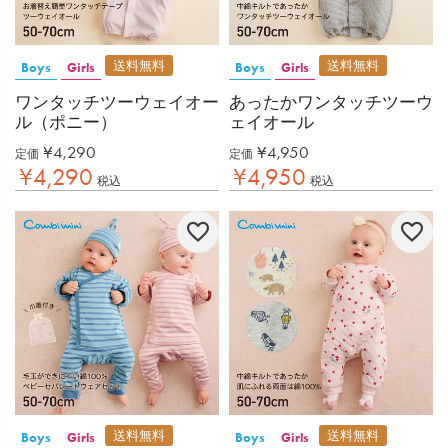
送料無料
送料無料
Boys
Girls
Boys
Girls
ワンタッチツーウェイオー
あったかワンタッチツーウ
ル（ポニー）
ェイオール
¥
4,290
¥
4,950
定価
定価
¥
4,290
¥
4,950
税込
税込
送料無料
送料無料
Boys
Girls
Boys
Girls