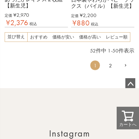
【新生児】
クス（パイル）【新生児】
¥
2,970
¥
2,200
定価
定価
¥
2,376
¥
880
税込
税込
並び替え
おすすめ
価格が安い
価格が高い
レビュー順
52
件中
1
-
50
件表示
1
2
ペ
ー
ジ
ト
カートへ
ッ
Instagram
プ