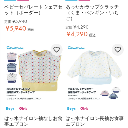
ベビーセパレートウェアセ
あったかラップクラッチ
ット（ボーダー）
（くま・ペンギン・いち
ご）
¥
5,940
定価
¥
4,290
¥
5,940
定価
税込
¥
4,290
税込
Boys
Girls
Boys
Girls
はっ水ナイロン袖なしお食
はっ水ナイロン長袖お食事
事エプロン
エプロン