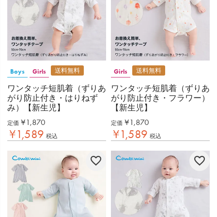
送料無料
送料無料
Boys
Girls
Girls
ワンタッチ短肌着（ずりあ
ワンタッチ短肌着（ずりあ
がり防止付き・はりねず
がり防止付き・フラワー）
み）【新生児】
【新生児】
¥
1,870
¥
1,870
定価
定価
¥
1,589
¥
1,589
税込
税込