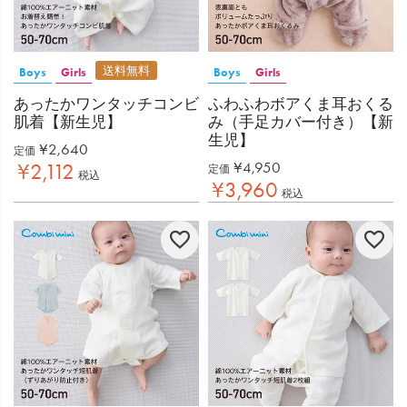
送料無料
Boys
Girls
Boys
Girls
あったかワンタッチコンビ
ふわふわボアくま耳おくる
肌着【新生児】
み（手足カバー付き）【新
生児】
¥
2,640
定価
¥
4,950
¥
2,112
定価
税込
¥
3,960
税込