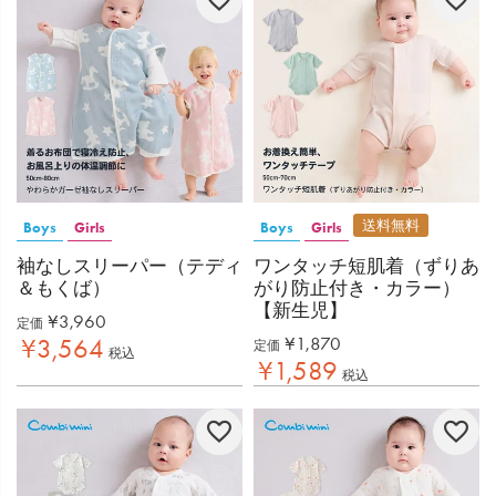
送料無料
Boys
Girls
Boys
Girls
袖なしスリーパー（テディ
ワンタッチ短肌着（ずりあ
＆もくば）
がり防止付き・カラー）
【新生児】
¥
3,960
定価
¥
1,870
¥
3,564
定価
税込
¥
1,589
税込