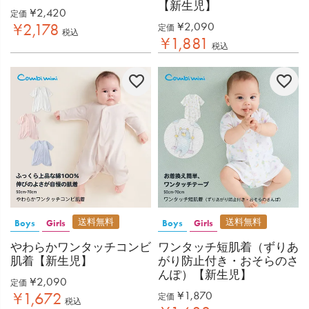
【新生児】
¥
2,420
定価
¥
2,090
¥
2,178
定価
税込
¥
1,881
税込
送料無料
送料無料
Boys
Girls
Boys
Girls
やわらかワンタッチコンビ
ワンタッチ短肌着（ずりあ
肌着【新生児】
がり防止付き・おそらのさ
んぽ）【新生児】
¥
2,090
定価
¥
1,870
¥
1,672
定価
税込