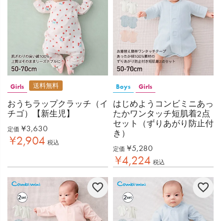
送料無料
Girls
Boys
Girls
おうちラップクラッチ（イ
はじめようコンビミニあっ
チゴ）【新生児】
たかワンタッチ短肌着2点
セット（ずりあがり防止付
¥
3,630
定価
き）
¥
2,904
税込
¥
5,280
定価
¥
4,224
税込