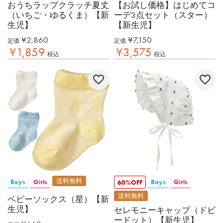
おうちラップクラッチ夏丈
【お試し価格】はじめてコ
（いちご・ゆるくま）【新
ーデ3点セット（スター）
生児】
【新生児】
¥
2,860
¥
7,150
定価
定価
¥
1,859
¥
3,575
税込
税込
送料無料
Boys
Girls
Boys
Girls
60%OFF
送料無料
ベビーソックス（星）【新
生児】
セレモニーキャップ（ドビ
ードット）【新生児】