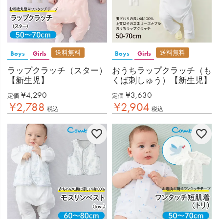
送料無料
送料無料
Boys
Girls
Boys
Girls
ラップクラッチ（スター）
おうちラップクラッチ（も
【新生児】
くば刺しゅう）【新生児】
¥
4,290
¥
3,630
定価
定価
¥
2,788
¥
2,904
税込
税込