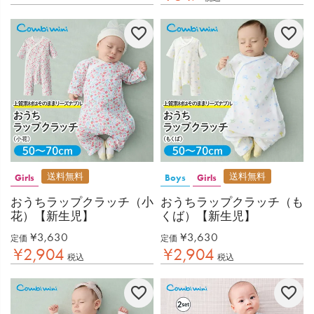
送料無料
送料無料
Girls
Boys
Girls
おうちラップクラッチ（小
おうちラップクラッチ（も
花）【新生児】
くば）【新生児】
¥
3,630
¥
3,630
定価
定価
¥
2,904
¥
2,904
税込
税込