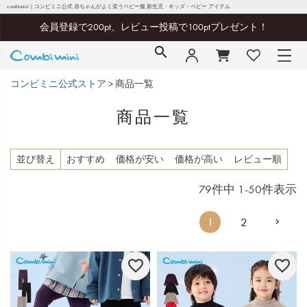
combimini｜コンビミニ公式 赤ちゃんがよく笑うベビー服 新生児・キッズ・ベビー アイテム
会員登録で200pt、レビュー投稿で100ptプレゼント！
コンビミニ公式ストア
商品一覧
商品一覧
並び替え
おすすめ
価格が安い
価格が高い
レビュー順
79
件中
1
-
50
件表示
1
2