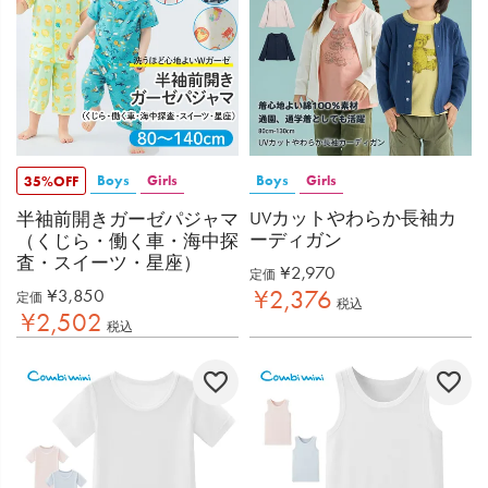
Boys
Girls
Boys
Girls
35%OFF
UVカットやわらか長袖カ
半袖前開きガーゼパジャマ
ーディガン
（くじら・働く車・海中探
査・スイーツ・星座）
¥
2,970
定価
¥
3,850
¥
2,376
定価
税込
¥
2,502
税込