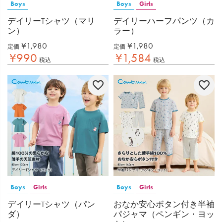
Boys
Boys
Girls
デイリーTシャツ（マリ
デイリーハーフパンツ（カ
ン）
ラー）
¥
1,980
¥
1,980
定価
定価
¥
990
¥
1,584
税込
税込
Boys
Girls
Boys
Girls
デイリーTシャツ（パン
おなか安心ボタン付き半袖
ダ）
パジャマ（ペンギン・ヨッ