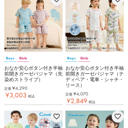
Boys
Girls
Boys
Girls
おなか安心ボタン付き半袖
おなか安心ボタン付き半袖
前開きガーゼパジャマ（先
前開きガーゼパジャマ（テ
染めストライプ）
ディベア・電車・シャチ・
リース）
¥
4,290
定価
¥
4,070
¥
3,003
定価
税込
¥
2,849
税込