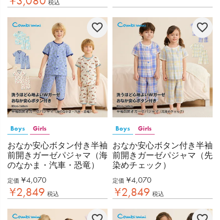
¥
3,080
税込
Boys
Girls
Boys
Girls
おなか安心ボタン付き半袖
おなか安心ボタン付き半袖
前開きガーゼパジャマ（海
前開きガーゼパジャマ（先
のなかま・汽車・恐竜）
染めチェック）
¥
4,070
¥
4,070
定価
定価
¥
2,849
¥
2,849
税込
税込