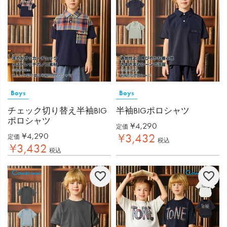
Boys
Boys
チェック切り替え半袖BIG
半袖BIGポロシャツ
ポロシャツ
¥
4,290
定価
¥
4,290
¥
3,432
定価
税込
¥
3,432
税込