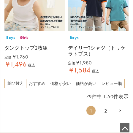
Boys
Girls
Boys
タンクトップ2枚組
デイリーTシャツ（トリケ
ラトプス）
¥
1,760
定価
¥
1,980
¥
1,496
定価
税込
¥
1,584
税込
並び替え
おすすめ
価格が安い
価格が高い
レビュー順
79
件中
1
-
50
件表示
1
2