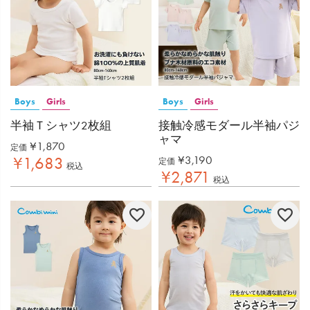
Boys
Girls
Boys
Girls
半袖Ｔシャツ2枚組
接触冷感モダール半袖パジ
ャマ
¥
1,870
定価
¥
3,190
¥
1,683
定価
税込
¥
2,871
税込