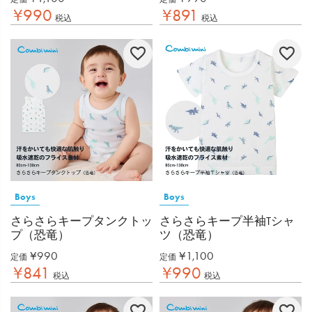
¥
990
¥
891
税込
税込
Boys
Boys
さらさらキープタンクトッ
さらさらキープ半袖Tシャ
プ（恐竜）
ツ（恐竜）
¥
990
¥
1,100
定価
定価
¥
841
¥
990
税込
税込