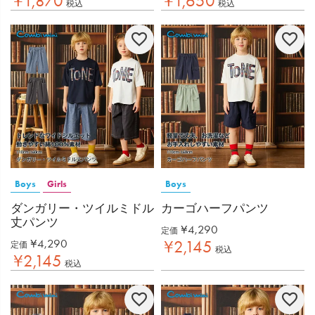
¥
1,870
¥
1,650
税込
税込
Boys
Girls
Boys
ダンガリー・ツイルミドル
カーゴハーフパンツ
丈パンツ
¥
4,290
定価
¥
4,290
¥
2,145
定価
税込
¥
2,145
税込