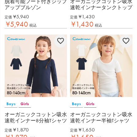
脱着可能フード付きジップ
オーガニックコットン吸水
アップブルゾン
速乾インナータンクトップ
¥
5,940
¥
1,430
定価
定価
¥
5,940
¥
1,430
税込
税込
Boys
Girls
Boys
Girls
オーガニックコットン吸水
オーガニックコットン吸水
速乾インナー8分袖Tシャツ
速乾インナー半袖Tシャツ
¥
1,870
¥
1,650
定価
定価