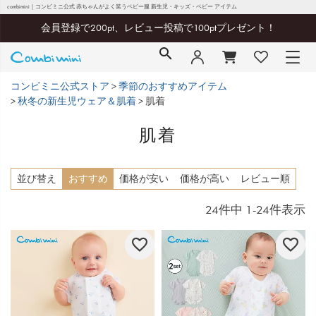
combimini｜コンビミニ公式 赤ちゃんがよく笑うベビー服 新生児・キッズ・ベビー アイテム
会員登録で200pt、レビュー投稿で100ptプレゼント！
コンビミニ公式ストア
季節のおすすめアイテム
秋冬の新生児ウェア＆肌着
肌着
肌着
並び替え
おすすめ
価格が安い
価格が高い
レビュー順
24
件中
1
-
24
件表示