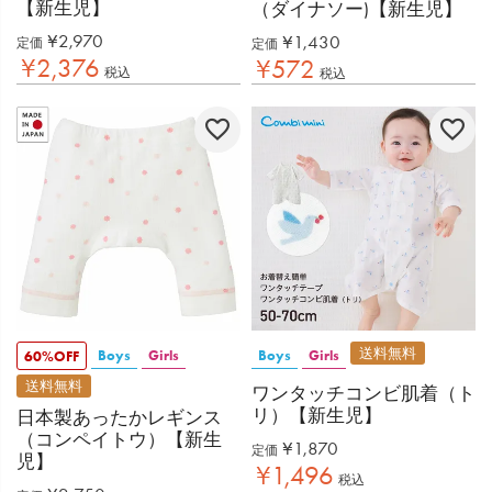
【新生児】
（ダイナソー)【新生児】
¥
2,970
¥
1,430
定価
定価
¥
2,376
¥
572
税込
税込
送料無料
Boys
Girls
Boys
Girls
60%OFF
送料無料
ワンタッチコンビ肌着（ト
リ）【新生児】
日本製あったかレギンス
（コンペイトウ）【新生
¥
1,870
定価
児】
¥
1,496
税込