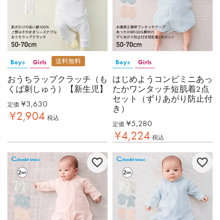
送料無料
Boys
Girls
Boys
Girls
おうちラップクラッチ（も
はじめようコンビミニあっ
くば刺しゅう）【新生児】
たかワンタッチ短肌着2点
セット（ずりあがり防止付
¥
3,630
定価
き）
¥
2,904
税込
¥
5,280
定価
¥
4,224
税込