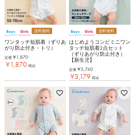
送料無料
送料無料
Boys
Girls
Boys
Girls
ワンタッチ短肌着（ずりあ
はじめようコンビミニワン
がり防止付き・トリ）
タッチ短肌着2点セット
（ずりあがり防止付き）
¥
1,870
定価
【新生児】
¥
1,870
税込
¥
3,740
定価
¥
3,179
税込