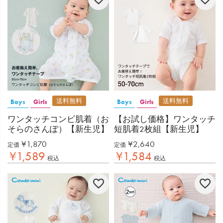
送料無料
送料無料
Boys
Girls
Boys
Girls
ワンタッチコンビ肌着（お
【お試し価格】ワンタッチ
そらのさんぽ）【新生児】
短肌着2枚組【新生児】
¥
1,870
¥
2,640
定価
定価
¥
1,589
¥
1,584
税込
税込