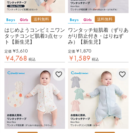
送料無料
送料無料
Boys
Girls
Boys
Girls
はじめようコンビミニワン
ワンタッチ短肌着（ずりあ
タッチコンビ肌着3点セッ
がり防止付き・はりねず
ト【新生児】
み）【新生児】
¥
5,610
¥
1,870
定価
定価
¥
4,768
¥
1,589
税込
税込