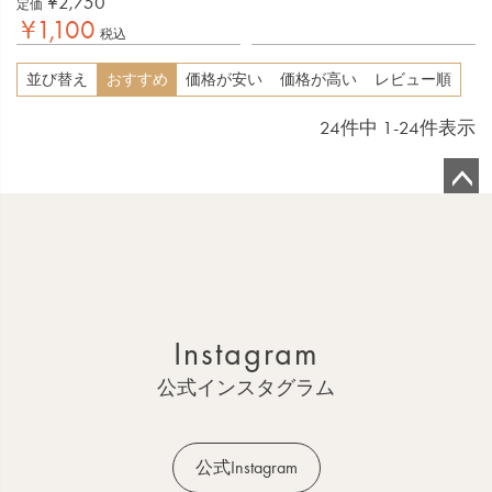
¥
2,750
定価
¥
1,100
税込
並び替え
おすすめ
価格が安い
価格が高い
レビュー順
24
件中
1
-
24
件表示
ペ
ー
ジ
ト
ッ
Instagram
プ
へ
公式インスタグラム
公式Instagram