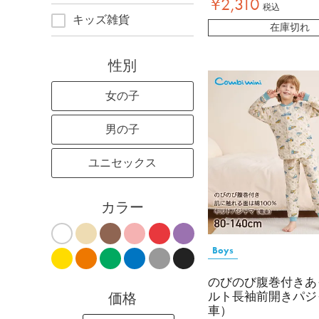
¥
2,310
税込
キッズ雑貨
在庫切れ
性別
女の子
男の子
ユニセックス
カラー
Boys
のびのび腹巻付きあ
ルト長袖前開きパジ
価格
車）