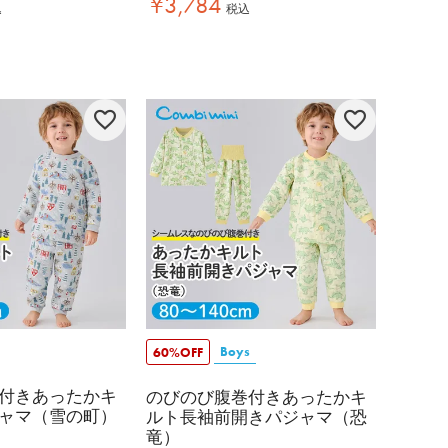
¥
3,784
込
税込
Boys
60%OFF
付きあったかキ
のびのび腹巻付きあったかキ
ャマ（雪の町）
ルト長袖前開きパジャマ（恐
竜）