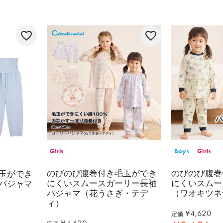
Girls
Boys
Girls
のびのび腹巻付き毛玉ができ
のびのび腹巻
玉ができ
にくいスムースガーリー長袖
にくいスムー
パジャマ
パジャマ（花うさぎ・テデ
（ワオキツネ
ィ）
¥
4,620
定価
¥
4,620