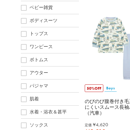
ベビー雑貨
ボディスーツ
トップス
ワンピース
ボトムス
アウター
パジャマ
Boys
50%OFF
肌着
のびのび腹巻付き毛
にくいスムース長袖
水着・浴衣＆甚平
（汽車）
¥
4,620
ソックス
定価