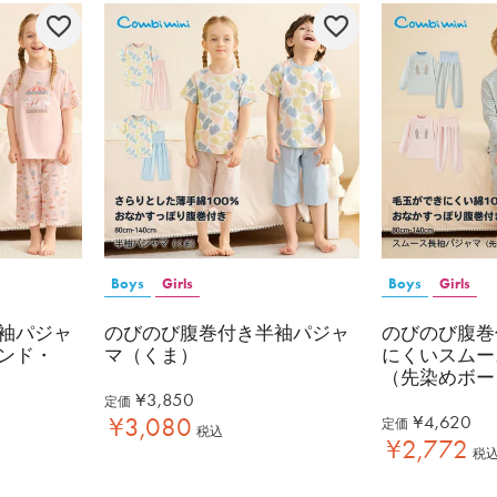
Boys
Girls
Boys
Girls
袖パジャ
のびのび腹巻付き半袖パジャ
のびのび腹巻
ンド・
マ（くま）
にくいスムー
（先染めボー
¥
3,850
定価
¥
4,620
¥
3,080
定価
税込
¥
2,772
税