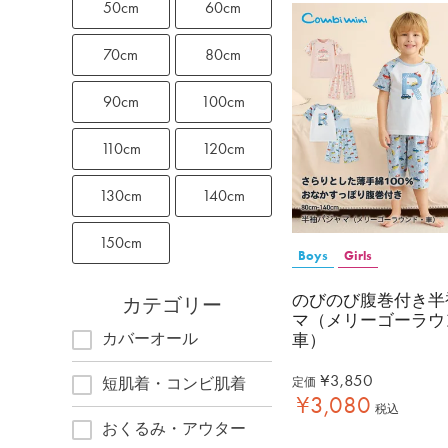
50cm
60cm
70cm
80cm
90cm
100cm
110cm
120cm
130cm
140cm
150cm
Boys
Girls
のびのび腹巻付き半
カテゴリー
マ（メリーゴーラウ
カバーオール
車）
¥
3,850
短肌着・コンビ肌着
定価
¥
3,080
税込
おくるみ・アウター