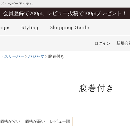
キッズ・ベビー アイテム
会員登録で200pt、レビュー投稿で100ptプレゼント！
aign
Styling
Shopping Guide
検索
ログイン
新規会
・スリーパー
パジャマ
腹巻付き
腹巻付き
価格が安い
価格が高い
レビュー順