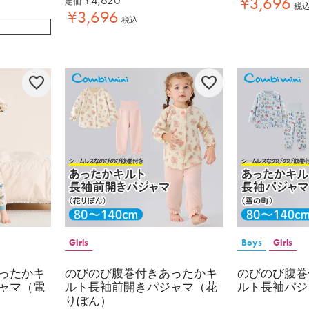
¥
3,696
定価
税
¥
3,696
税込
Girls
Boys
Girls
ったかキ
のびのび腹巻付きあったかキ
のびのび腹巻
ャマ（電
ルト長袖前開きパジャマ（花
ルト長袖パジ
りぼん）