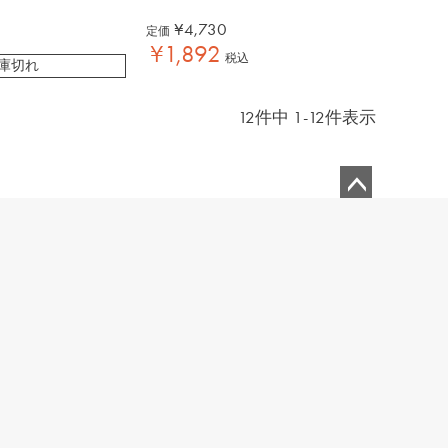
¥
4,730
定価
¥
1,892
税込
庫切れ
12
件中
1
-
12
件表示
ペ
ー
ジ
ト
ッ
プ
へ