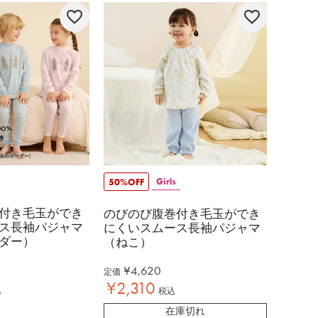
Girls
50%OFF
付き毛玉ができ
のびのび腹巻付き毛玉ができ
ス長袖パジャマ
にくいスムース長袖パジャマ
ダー）
（ねこ）
¥
4,620
定価
¥
2,310
込
税込
在庫切れ