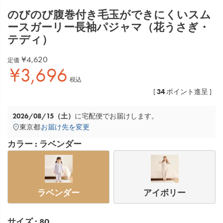
のびのび腹巻付き毛玉ができにくいスム
ースガーリー長袖パジャマ（花うさぎ・
テディ）
¥
4,620
定価
¥
3,696
税込
34
[
ポイント進呈 ]
2026/08/15（土）
に
宅配便
でお届けします。
東京都
お届け先を変更
カラー
ラベンダー
ラベンダー
アイボリー
サイズ
80