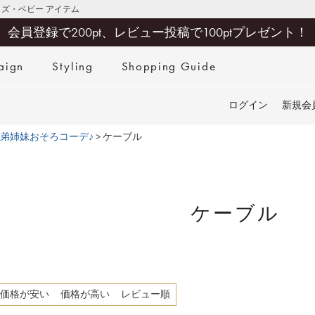
キッズ・ベビー アイテム
会員登録で200pt、レビュー投稿で100ptプレゼント！
aign
Styling
Shopping Guide
検索
ログイン
新規会
弟姉妹おそろコーデ♪
ケーブル
ケーブル
価格が安い
価格が高い
レビュー順