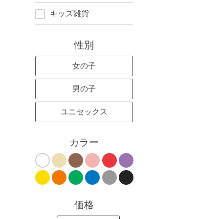
キッズ雑貨
性別
女の子
男の子
ユニセックス
カラー
価格