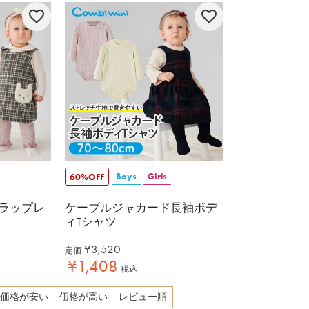
Boys
Girls
60%OFF
ラップレ
ケーブルジャカード長袖ボデ
ィTシャツ
¥
3,520
定価
¥
1,408
税込
価格が安い
価格が高い
レビュー順