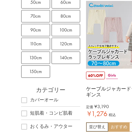
50cm
60cm
70cm
80cm
90cm
100cm
110cm
120cm
130cm
140cm
150cm
Girls
60%OFF
ケーブルジャカード
カテゴリー
ギンス
カバーオール
¥
3,190
定価
¥
1,276
短肌着・コンビ肌着
税込
おくるみ・アウター
並び替え
おすすめ