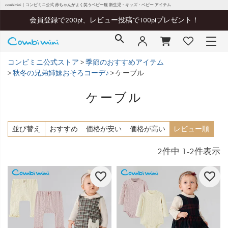
combimini｜コンビミニ公式 赤ちゃんがよく笑うベビー服 新生児・キッズ・ベビー アイテム
会員登録で200pt、レビュー投稿で100ptプレゼント！
コンビミニ公式ストア
季節のおすすめアイテム
秋冬の兄弟姉妹おそろコーデ♪
ケーブル
ケーブル
並び替え
おすすめ
価格が安い
価格が高い
レビュー順
2
件中
1
-
2
件表示