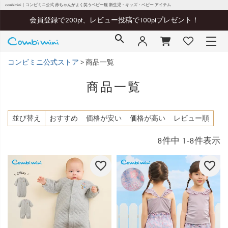
combimini｜コンビミニ公式 赤ちゃんがよく笑うベビー服 新生児・キッズ・ベビー アイテム
会員登録で200pt、レビュー投稿で100ptプレゼント！
コンビミニ公式ストア
商品一覧
商品一覧
並び替え
おすすめ
価格が安い
価格が高い
レビュー順
8
件中
1
-
8
件表示