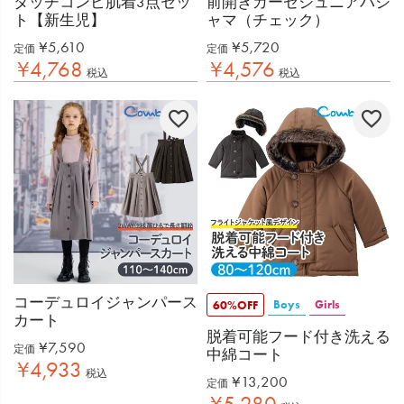
タッチコンビ肌着3点セッ
前開きガーゼジュニアパジ
ト【新生児】
ャマ（チェック）
¥
5,610
¥
5,720
定価
定価
¥
4,768
¥
4,576
税込
税込
コーデュロイジャンパース
Boys
Girls
60%OFF
カート
脱着可能フード付き洗える
¥
7,590
定価
中綿コート
¥
4,933
税込
¥
13,200
定価