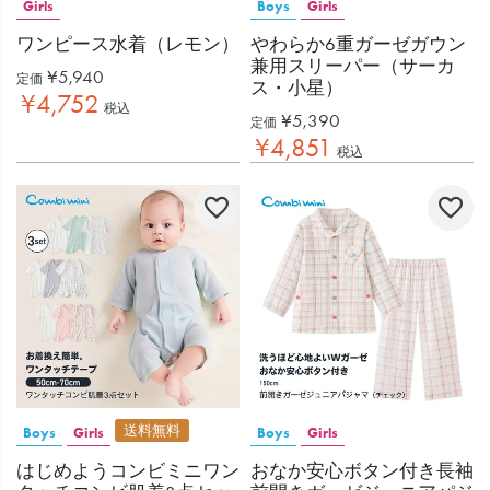
Girls
Boys
Girls
ワンピース水着（レモン）
やわらか6重ガーゼガウン
兼用スリーパー（サーカ
¥
5,940
定価
ス・小星）
¥
4,752
税込
¥
5,390
定価
¥
4,851
税込
送料無料
Boys
Girls
Boys
Girls
はじめようコンビミニワン
おなか安心ボタン付き長袖