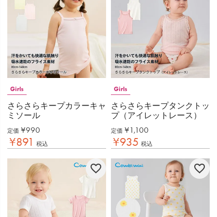
Girls
Girls
さらさらキープカラーキャ
さらさらキープタンクトッ
ミソール
プ（アイレットレース）
¥
990
¥
1,100
定価
定価
¥
891
¥
935
税込
税込