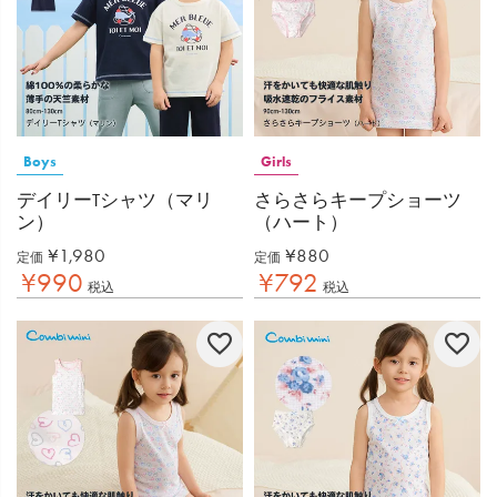
Boys
Girls
デイリーTシャツ（マリ
さらさらキープショーツ
ン）
（ハート）
¥
1,980
¥
880
定価
定価
¥
990
¥
792
税込
税込