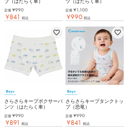
プ（はたらく車）
ツ（はたらく車）
¥
990
¥
1,100
定価
定価
¥
841
¥
990
税込
税込
Boys
Boys
さらさらキープボクサーパ
さらさらキープタンクトッ
ンツ（はたらく車）
プ（恐竜）
¥
990
¥
990
定価
定価
¥
891
¥
841
税込
税込