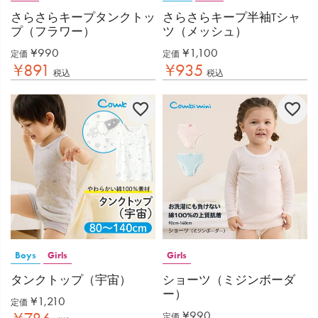
さらさらキープタンクトッ
さらさらキープ半袖Tシャ
プ（フラワー）
ツ（メッシュ）
¥
990
¥
1,100
定価
定価
¥
891
¥
935
税込
税込
Boys
Girls
Girls
タンクトップ（宇宙）
ショーツ（ミジンボーダ
ー）
¥
1,210
定価
¥
990
定価