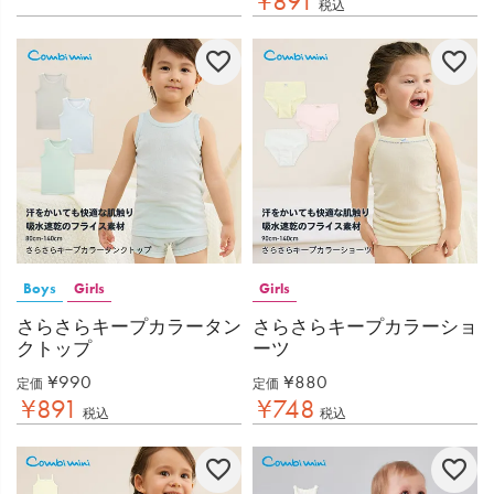
¥
891
税込
Boys
Girls
Girls
さらさらキープカラータン
さらさらキープカラーショ
クトップ
ーツ
¥
990
¥
880
定価
定価
¥
891
¥
748
税込
税込