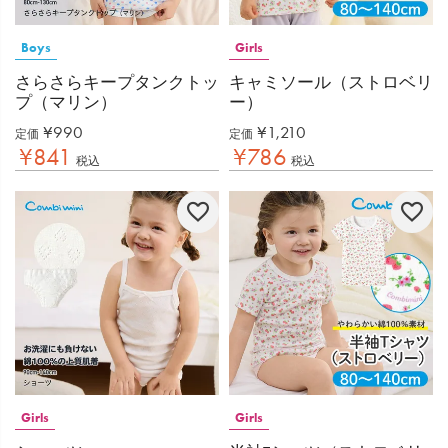
Boys
Girls
さらさらキープタンクトッ
キャミソール（ストロベリ
プ（マリン）
ー）
¥
990
¥
1,210
定価
定価
¥
841
¥
786
税込
税込
Girls
Girls