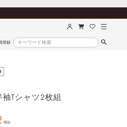
員登録
5
半袖Tシャツ2枚組
2
税込