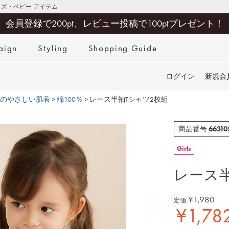
キッズ・ベビー アイテム
会員登録で200pt、レビュー投稿で100ptプレゼント！
aign
Styling
Shopping Guide
検索
ログイン
新規会
のやさしい肌着
綿100％
レース半袖Tシャツ2枚組
66310
商品番号
Girls
レース
¥
1,980
定価
¥
1,78