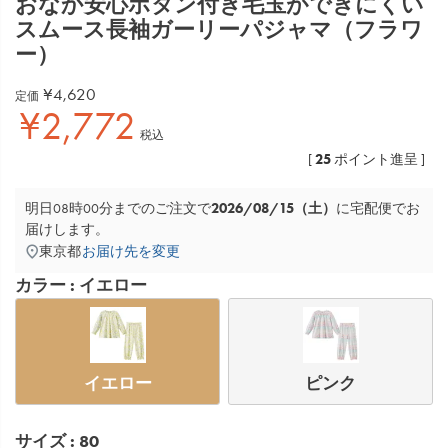
おなか安心ボタン付き毛玉ができにくい
スムース長袖ガーリーパジャマ（フラワ
ー）
¥
4,620
定価
¥
2,772
税込
25
[
ポイント進呈 ]
2026/08/15（土）
明日
08時00分
までのご注文で
に
宅配便
でお
届けします。
東京都
お届け先を変更
カラー
イエロー
イエロー
ピンク
サイズ
80