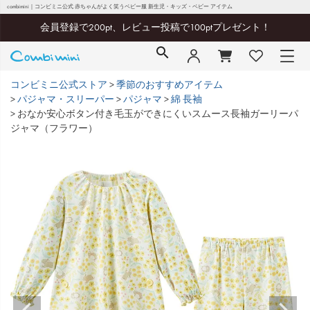
combimini｜コンビミニ公式 赤ちゃんがよく笑うベビー服 新生児・キッズ・ベビー アイテム
会員登録で200pt、レビュー投稿で100ptプレゼント！
コンビミニ公式ストア
季節のおすすめアイテム
パジャマ・スリーパー
パジャマ
綿 長袖
おなか安心ボタン付き毛玉ができにくいスムース長袖ガーリーパ
ジャマ（フラワー）