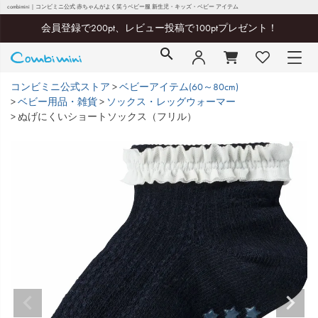
combimini｜コンビミニ公式 赤ちゃんがよく笑うベビー服 新生児・キッズ・ベビー アイテム
会員登録で200pt、レビュー投稿で100ptプレゼント！
コンビミニ公式ストア
ベビーアイテム(60～80cm)
ベビー用品・雑貨
ソックス・レッグウォーマー
ぬげにくいショートソックス（フリル）