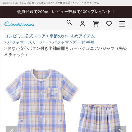
combimini｜コンビミニ公式 赤ちゃんがよく笑うベビー服 新生児・キッズ・ベビー アイテム
会員登録で200pt、レビュー投稿で100ptプレゼント！
コンビミニ公式ストア
季節のおすすめアイテム
パジャマ・スリーパー
パジャマ
ガーゼ 半袖
おなか安心ボタン付き半袖前開きガーゼジュニアパジャマ（先染
めチェック）