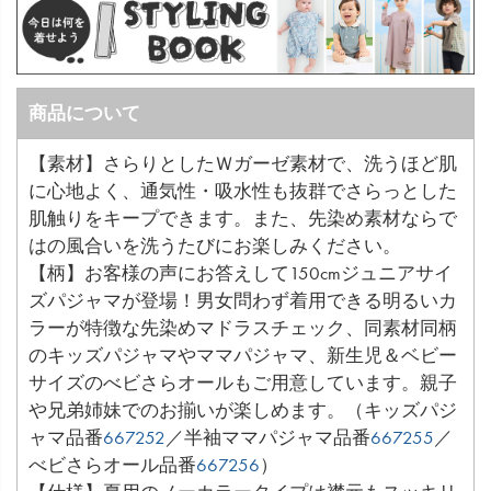
商品について
【素材】さらりとしたＷガーゼ素材で、洗うほど肌
に心地よく、通気性・吸水性も抜群でさらっとした
肌触りをキープできます。また、先染め素材ならで
はの風合いを洗うたびにお楽しみください。
【柄】お客様の声にお答えして150cmジュニアサイ
ズパジャマが登場！男女問わず着用できる明るいカ
ラーが特徴な先染めマドラスチェック、同素材同柄
のキッズパジャマやママパジャマ、新生児＆ベビー
サイズのべビさらオールもご用意しています。親子
や兄弟姉妹でのお揃いが楽しめます。（キッズパジ
ャマ品番
667252
／半袖ママパジャマ品番
667255
／
べビさらオール品番
667256
）