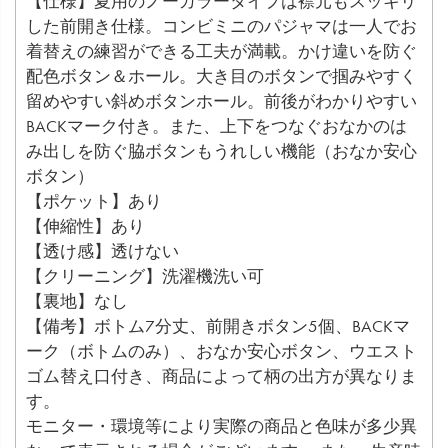
【仕様】夏用のノーカラータイプは襟元もスッキリ
した前開き仕様。コンビミニのパジャマは一人でお
着替えの練習ができる工夫が満載。かけ違いを防ぐ
配色ボタン＆ホール。大き目のボタンで掴みやすく
留めやすい斜めボタンホール。前後がわかりやすい
BACKマーク付き。また、上下をつなぐおなかのは
み出しを防ぐ脇ボタンもうれしい機能（おなか安心
ボタン）
【ポケット】あり
【伸縮性】あり
【透け感】透けない
【クリーニング】洗濯機洗い可
【裏地】なし
【備考】ボトム7分丈、前開きボタン5個、BACKマ
ーク（ボトムのみ）、おなか安心ボタン、ウエスト
ゴム替え口付き、商品によって柄の出方が異なりま
す。
モニター・環境等により実際の商品と色味が多少異