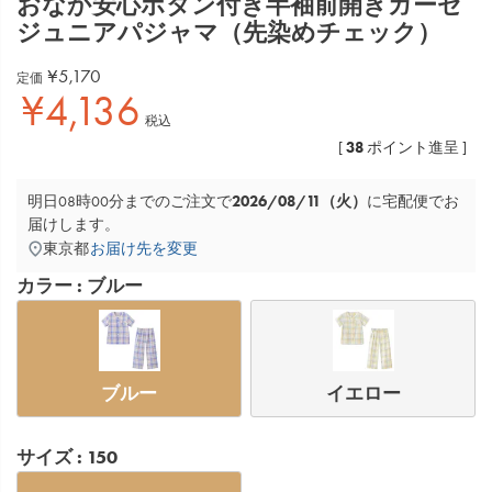
おなか安心ボタン付き半袖前開きガーゼ
ジュニアパジャマ（先染めチェック）
¥
5,170
定価
¥
4,136
税込
38
[
ポイント進呈 ]
2026/08/11（火）
明日
08時00分
までのご注文で
に
宅配便
でお
届けします。
東京都
お届け先を変更
カラー
ブルー
ブルー
イエロー
サイズ
150